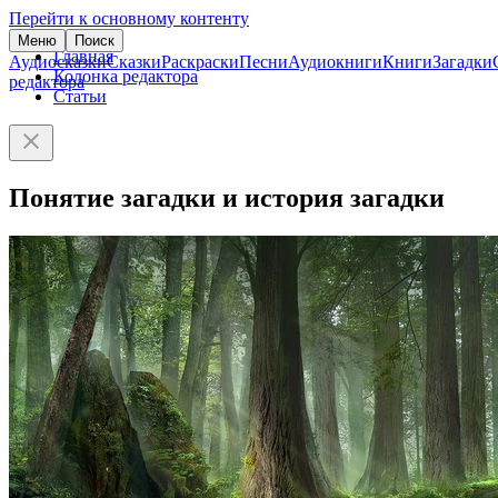
Перейти к основному контенту
Меню
Поиск
Главная
Аудиосказки
Сказки
Раскраски
Песни
Аудиокниги
Книги
Загадки
Колонка редактора
редактора
Статьи
Понятие загадки и история загадки