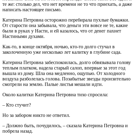
те же: столько дел, что нет времени не то что приехать, а даже
написать настоящее письмо.
Катерина Петровна осторожно перебирала пухлые бумажки.
От старости она забывала, что деньги эти вовсе не те, какие
были в руках у Насти, и ей казалось, что от денег пахнет
Настиными духами.
Как-то, в конце октября, ночью, кто-то долго стучал в
заколоченную уже несколько лет калитку в глубине сада.
Катерина Петровна забеспокоилась, долго обвязывала голову
теплым платком, надела старый салоп, впервые за этот год
вышла из дому. Шла она медленно, ощупью. От холодного
воздуха разболелась голова. Позабытые звезды пронзительно
смотрели на землю. Палые листья мешали идти.
Около калитки Катерина Петровна тихо спросила:
– Кто стучит?
Но за забором никто не ответил.
– Должно быть, почудилось, – сказала Катерина Петровна и
побрела назад.