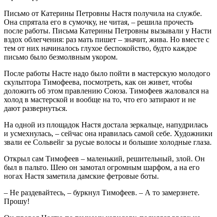
Письмо от Катерины Петровны Настя получила на службе.
Она спрятала его в сумочку, не читая, – решила прочесть
после работы. Письма Катерины Петровны вызывали у Насти
вздох облегчения: раз мать пишет – значит, жива. Но вместе с
тем от них начиналось глухое беспокойство, будто каждое
письмо было безмолвным укором.
После работы Насте надо было пойти в мастерскую молодого
скульптора Тимофеева, посмотреть, как он живет, чтобы
доложить об этом правлению Союза. Тимофеев жаловался на
холод в мастерской и вообще на то, что его затирают и не
дают развернуться.
На одной из площадок Настя достала зеркальце, напудрилась
и усмехнулась, – сейчас она нравилась самой себе. Художники
звали ее Сольвейг за русые волосы и большие холодные глаза.
Открыл сам Тимофеев – маленький, решительный, злой. Он
был в пальто. Шею он замотал огромным шарфом, а на его
ногах Настя заметила дамские фетровые боты.
– Не раздевайтесь, – буркнул Тимофеев. – А то замерзнете.
Прошу!