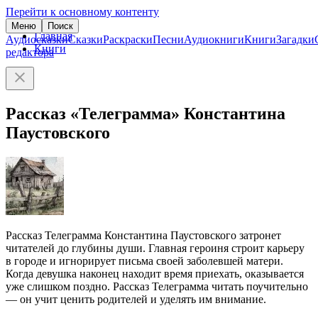
Перейти к основному контенту
Меню
Поиск
Главная
Аудиосказки
Сказки
Раскраски
Песни
Аудиокниги
Книги
Загадки
Книги
редактора
Рассказ «Телеграмма» Константина
Паустовского
Рассказ Телеграмма Константина Паустовского затронет
читателей до глубины души. Главная героиня строит карьеру
в городе и игнорирует письма своей заболевшей матери.
Когда девушка наконец находит время приехать, оказывается
уже слишком поздно. Рассказ Телеграмма читать поучительно
— он учит ценить родителей и уделять им внимание.