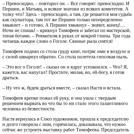
– Превосходно, – повторил он. – Все говорят: превосходно. И
Першин, и Матьящ, и всякие знатоки из всяких комитетов. А
толку что? Здесь – превосходно, а там, где решается моя судьба
как скульптора, там тот же Першин только неопределенно
хмыкнет – и готово. А Першин хмыкнул – значит, конец!…
Ночи не спишь! – крикнул Тимофеев и забегал по мастерской,
топая ботами. – Ревматизм в руках от мокрой глины. Три года
читаешь каждое слово о Гоголе. Свиные рыла снятся!
Тимофеев поднял со стола груду книг, потряс ими в воздухе и
с силой швырнул обратно. Со стола полетела гипсовая пыль.
– Это все о Гоголе! – сказал он и вдруг успокоился. – Что? Я,
кажется, вас напугал? Простите, милая, но, ей-богу, я готов
драться.
– Ну что ж, будем драться вместе, – сказал Настя и встала.
Тимофеев крепко пожал ей руку, и она ушла с твердым
решением вырвать во что бы то ни стало этого талантливого
человека из безвестности.
Настя вернулась в Союз художников, прошла к председателю
и долго говорила с ним, горячилась, доказывала, что нужно
сейчас же устроить выставку работ Тимофеева. Председатель