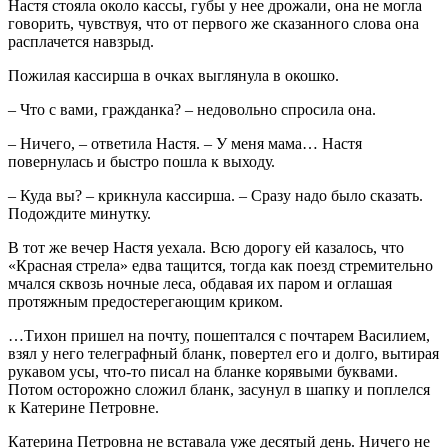
Настя стояла около кассы, губы у нее дрожали, она не могла
говорить, чувствуя, что от первого же сказанного слова она
расплачется навзрыд.
Пожилая кассирша в очках выглянула в окошко.
– Что с вами, гражданка? – недовольно спросила она.
– Ничего, – ответила Настя. – У меня мама… Настя
повернулась и быстро пошла к выходу.
– Куда вы? – крикнула кассирша. – Сразу надо было сказать.
Подождите минутку.
В тот же вечер Настя уехала. Всю дорогу ей казалось, что
«Красная стрела» едва тащится, тогда как поезд стремительно
мчался сквозь ночные леса, обдавая их паром и оглашая
протяжным предостерегающим криком.
…Тихон пришел на почту, пошептался с почтарем Василием,
взял у него телеграфный бланк, повертел его и долго, вытирая
рукавом усы, что-то писал на бланке корявыми буквами.
Потом осторожно сложил бланк, засунул в шапку и поплелся
к Катерине Петровне.
Катерина Петровна не вставала уже десятый день. Ничего не