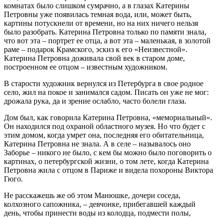
комнатах было слишком сумрачно, а в глазах Катерины
Петровны уже появилась темная вода, или, может быть,
картины потускнели от времени, но на них ничего нельзя
было разобрать. Катерина Петровна только по памяти знала,
что вот эта – портрет ее отца, а вот эта – маленькая, в золотой
раме – подарок Крамского, эскиз к его «Неизвестной».
Катерина Петровна доживала свой век в старом доме,
построенном ее отцом – известным художником.
В старости художник вернулся из Петербурга в свое родное
село, жил на покое и занимался садом. Писать он уже не мог:
дрожала рука, да и зрение ослабло, часто болели глаза.
Дом был, как говорила Катерина Петровна, «мемориальный».
Он находился под охраной областного музея. Но что будет с
этим домом, когда умрет она, последняя его обитательница,
Катерина Петровна не знала. А в селе – называлось оно
Заборье – никого не было, с кем бы можно было поговорить о
картинах, о петербургской жизни, о том лете, когда Катерина
Петровна жила с отцом в Париже и видела похороны Виктора
Гюго.
Не расскажешь же об этом Манюшке, дочери соседа,
колхозного сапожника, – девчонке, прибегавшей каждый
день, чтобы принести воды из колодца, подмести полы,