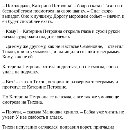
– Похолодало, Катерина Петровна! – бодро сказал Тихон и с
беспокойством посмотрел на свою шапку. – Снег скоро
выпадет. Оно к лучшему. Дорогу морозцем собьет – значит, и
ей будет способнее ехать.
– Кому? – Катерина Петровна открыла глаза и сухой рукой
начала судорожно гладить одеяло.
– Да кому же другому, как не Настасье Семеновне, – ответил
Тихон, криво ухмыляясь, и вытащил из шапки телеграмму. –
Кому, как не ей.
Катерина Петровна хотела подняться, но не смогла, снова
упала на подушку.
– Вот! – сказал Тихон, осторожно развернул телеграмму и
протянул ее Катерине Петровне.
Но Катерина Петровна ее не взяла, а все так же умоляюще
смотрела на Тихона.
– Прочти, – сказала Манюшка хрипло. – Бабка уже читать не
умеет. У нее слабость в глазах.
Тихон испуганно огляделся, поправил ворот, пригладил