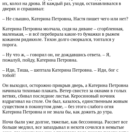
их, колол на дрова. И каждый раз, уходя, останавливался в
дверях и спрашивал:
– Не слышно, Катерина Петровна, Настя пишет чего или нет?
Катерина Петровна молчала, сидя на диване – сгорбленная,
маленькая, – и всё перебирала какие-то бумажки в рыжем
кожаном ридикюле. Тихон долго сморкался, топтался у
порога.
– Ну что ж, – говорил он, не дождавшись ответа. – Я,
пожалуй, пойду, Катерина Петровна.
– Иди, Тиша, – шептала Катерина Петровна. – Иди, бог с
тобой!
Он выходил, осторожно прикрыв дверь, а Катерина Петровна
начинала тихонько плакать. Ветер свистел за окнами в голых
ветвях, сбивал последние листья. Керосиновый ночник
вздрагивал на столе. Он был, казалось, единственным живым
существом в покинутом доме, – без этого слабого огня
Катерина Петровна и не знала бы, как дожить до утра.
Ночи были уже долгие, тяжелые, как бессонница. Рассвет все
больше медлил, все запаздывал и нехотя сочился в немытые