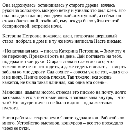
Она задохнулась, остановилась у старого дерева, взялась
рукой за холодную, мокрую ветку и узнала: это был клен. Его
она посадила давно, еще девушкой-хохотушкой, а сейчас он
стоял облетевший, озябший, ему некуда было уйти от этой
бесприютной, ветреной ночи.
Катерина Петровна пожалела клен, потрогала шершавый
ствол, побрела в дом и в ту же ночь написала Насте письмо.
«Ненаглядная моя, – писала Катерина Петровна. – Зиму эту я
не переживу. Приезжай хоть на день. Дай поглядеть на тебя,
подержать твои руки. Стара я стала и слаба до того, что
тяжело мне не то что ходить, а даже сидеть и лежать, – смерть
забыла ко мне дорогу. Сад сохнет – совсем уж не тот, – да я его
и не вижу. Нынче осень плохая. Так тяжело; вся жизнь,
кажется, не была такая длинная, как одна эта осень».
Манюшка, шмыгая носом, отнесла это письмо на почту, долго
засовывала его в почтовый ящик и заглядывала внутрь, – что
там? Но внутри ничего не было видно – одна жестяная
пустота.
Настя работала секретарем в Союзе художников. Работ«было
много, Устройство выставок, конкурсов – все это проходило
через ее руки.