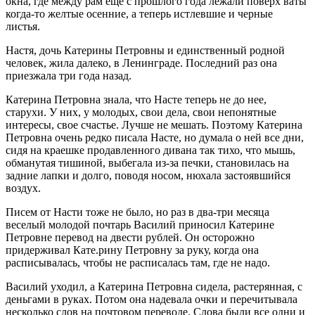
окна, где между рам еще с прошлого года лежали поверх ваты
когда-то желтые осенние, а теперь истлевшие и черные
листья.
Настя, дочь Катерины Петровны и единственный родной
человек, жила далеко, в Ленинграде. Последний раз она
приезжала три года назад.
Катерина Петровна знала, что Насте теперь не до нее,
старухи. У них, у молодых, свои дела, свои непонятные
интересы, свое счастье. Лучше не мешать. Поэтому Катерина
Петровна очень редко писала Насте, но думала о ней все дни,
сидя на краешке продавленного дивана так тихо, что мышь,
обманутая тишиной, выбегала из-за печки, становилась на
задние лапки и долго, поводя носом, нюхала застоявшийся
воздух.
Писем от Насти тоже не было, но раз в два-три месяца
веселый молодой почтарь Василий приносил Катерине
Петровне перевод на двести рублей. Он осторожно
придерживал Кате.рину Петровну за руку, когда она
расписывалась, чтобы не расписалась там, где не надо.
Василий уходил, а Катерина Петровна сидела, растерянная, с
деньгами в руках. Потом она надевала очки и перечитывала
несколько слов на почтовом переводе. Слова были все одни и