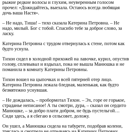
рыжие редкие волосы и глухим, неуверенным голосом
прочел: «Дожидайтесь, выехала. Остаюсь всегда любящая
дочь ваша Настя».
– Не надо, Тиша! – тихо сказала Катерина Петровна. – Не
надо, милый. Бог с тобой. Спасибо тебе за доброе слово, за
ласку.
Катерина Петровна с трудом отвернулась к стене, потом как
будто уснула.
Тихон сидел в холодной прихожей на лавочке, курил, опустив
голову, сплевывал и вздыхал, пока не вышла Манюшка и не
поманила в комнату Катерины Петровны.
Тихон вошел на цыпочках и всей пятерней отер лицо.
Катерина Петровна лежала бледная, маленькая, как будто
безмятежно уснувшая.
– Не дождалась, – пробормотал Тихон. – Эх, горе ее горькое,
страданье неписаное! А ты смотри, дура, – сказал он сердито
Манюшке, – за добро плати добром, не будь пустельгой…
Сиди здесь, а я сбегаю в сельсовет, доложу.
Он ушел, а Манюшка сидела на табурете, подобрав колени,
тряслась и смотрела не отрываясь на Катерину Петровну.