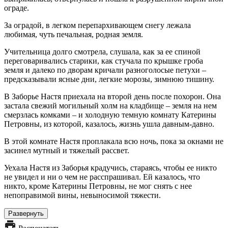
ограде.
За оградой, в легком перепархивающем снегу лежала
любимая, чуть печальная, родная земля.
Учительница долго смотрела, слушала, как за ее спиной
переговаривались старики, как стучала по крышке гроба
земля и далеко по дворам кричали разноголосые петухи –
предсказывали ясные дни, легкие морозы, зимнюю тишину.
В Заборье Настя приехала на второй день после похорон. Она
застала свежий могильный холм на кладбище – земля на нем
смерзлась комками – и холодную темную комнату Катерины
Петровны, из которой, казалось, жизнь ушла давным-давно.
В этой комнате Настя проплакала всю ночь, пока за окнами не
засинел мутный и тяжелый рассвет.
Уехала Настя из Заборья крадучись, стараясь, чтобы ее никто
не увидел и ни о чем не расспрашивал. Ей казалось, что
никто, кроме Катерины Петровны, не мог снять с нее
непоправимой вины, невыносимой тяжести.
Развернуть