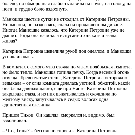
болело, но обморочная слабость давила на грудь, на голову, на
ноги, и трудно было вздохнуть.
Манюшка шестые сутки не отходила от Катерины Петровны.
Ночью она, не раздеваясь, спала на продавленном диване.
Иногда Манюшке казалось, что Катерина Петровна уже не
дышит. Тогда она начинала испуганно хныкать и звала:
живая?
Катерина Петровна шевелила рукой под одеялом, и Манюшка
успокаивалась.
В комнатах с самого утра стояла по углам ноябрьская темнота,
но было тепло. Манюшка топила печку. Когда веселый огонь
освещал бревенчатые стены, Катерина Петровна осторожно
вздыхала – от огня комната делалась уютной, обжитой, какой
она была давным-давно, еще при Насте. Катерина Петровна
закрывала глаза, и из них выкатывалась и скользила по
желтому виску, запутывалась в седых волосах одна-
единственная слезинка.
Пришел Тихон. Он кашлял, сморкался и, видимо, был
взволнован.
– Что, Тиша? – бессильно спросила Катерина Петровна.