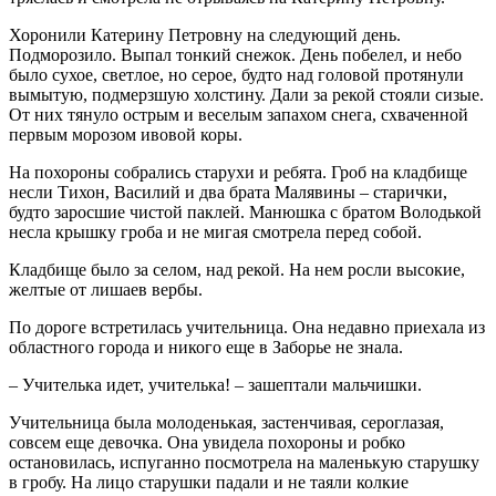
Хоронили Катерину Петровну на следующий день.
Подморозило. Выпал тонкий снежок. День побелел, и небо
было сухое, светлое, но серое, будто над головой протянули
вымытую, подмерзшую холстину. Дали за рекой стояли сизые.
От них тянуло острым и веселым запахом снега, схваченной
первым морозом ивовой коры.
На похороны собрались старухи и ребята. Гроб на кладбище
несли Тихон, Василий и два брата Малявины – старички,
будто заросшие чистой паклей. Манюшка с братом Володькой
несла крышку гроба и не мигая смотрела перед собой.
Кладбище было за селом, над рекой. На нем росли высокие,
желтые от лишаев вербы.
По дороге встретилась учительница. Она недавно приехала из
областного города и никого еще в Заборье не знала.
– Учителька идет, учителька! – зашептали мальчишки.
Учительница была молоденькая, застенчивая, сероглазая,
совсем еще девочка. Она увидела похороны и робко
остановилась, испуганно посмотрела на маленькую старушку
в гробу. На лицо старушки падали и не таяли колкие