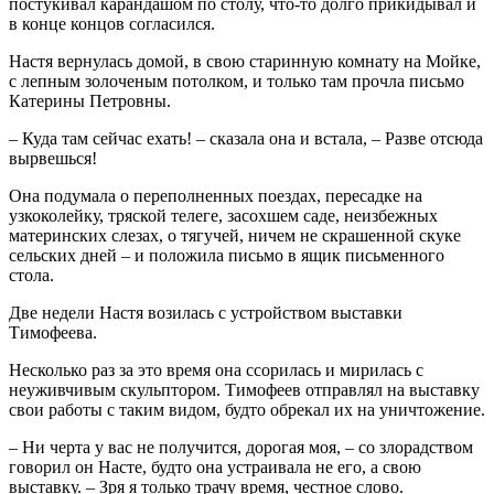
постукивал карандашом по столу, что-то долго прикидывал и
в конце концов согласился.
Настя вернулась домой, в свою старинную комнату на Мойке,
с лепным золоченым потолком, и только там прочла письмо
Катерины Петровны.
– Куда там сейчас ехать! – сказала она и встала, – Разве отсюда
вырвешься!
Она подумала о переполненных поездах, пересадке на
узкоколейку, тряской телеге, засохшем саде, неизбежных
материнских слезах, о тягучей, ничем не скрашенной скуке
сельских дней – и положила письмо в ящик письменного
стола.
Две недели Настя возилась с устройством выставки
Тимофеева.
Несколько раз за это время она ссорилась и мирилась с
неуживчивым скульптором. Тимофеев отправлял на выставку
свои работы с таким видом, будто обрекал их на уничтожение.
– Ни черта у вас не получится, дорогая моя, – со злорадством
говорил он Насте, будто она устраивала не его, а свою
выставку. – Зря я только трачу время, честное слово.