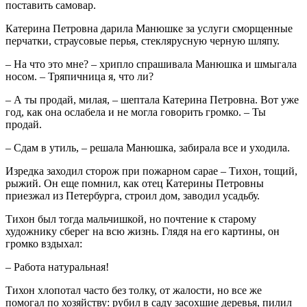
поставить самовар.
Катерина Петровна дарила Манюшке за услуги сморщенные
перчатки, страусовые перья, стеклярусную черную шляпу.
– На что это мне? – хрипло спрашивала Манюшка и шмыгала
носом. – Тряпичница я, что ли?
– А ты продай, милая, – шептала Катерина Петровна. Вот уже
год, как она ослабела и не могла говорить громко. – Ты
продай.
– Сдам в утиль, – решала Манюшка, забирала все и уходила.
Изредка заходил сторож при пожарном сарае – Тихон, тощий,
рыжий. Он еще помнил, как отец Катерины Петровны
приезжал из Петербурга, строил дом, заводил усадьбу.
Тихон был тогда мальчишкой, но почтение к старому
художнику сберег на всю жизнь. Глядя на его картины, он
громко вздыхал:
– Работа натуральная!
Тихон хлопотал часто без толку, от жалости, но все же
помогал по хозяйству: рубил в саду засохшие деревья, пилил