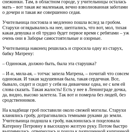
снежинки. Там, в областном городе, у учительницы осталась
мать – вот такая же маленькая, вечно взволнованная заботами
о дочери и такая же совершенно седая.
Учительница постояла и медленно пошла вслед за гробом.
Старухи оглядывались на нее, шептались, что вот, мол, тихая
какая девушка и ей трудно будет первое время с ребятами – уж
очень они в Заборье самостоятельные и озорные.
Учительница наконец решилась и спросила одну из старух,
бабку Матрену:
– Одинокая, должно быть, была эта старушка?
– И-и, мила-ая, – тотчас запела Матрена, – почитай что совсем
одинокая. И такая задушевная была, такая сердечная. Все,
бывало, сидит и сидит у себя на диванчике одна, не с кем ей
слова сказать. Такая жалость! Есть у нее в Ленинграде дочка,
да, видно, высоко залетела. Так вот и померла без людей, без
сродственников.
На кладбище гроб поставили около свежей могилы. Старухи
кланялись гробу, дотрагивались темными руками до земли.
Учительница подошла к гробу, наклонилась и поцеловала
Катерину Петровну в высохшую желтую руку. Потом быстро
выпрямилась, отвернулась и пошла к разрушенной кирпичной