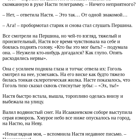
скомканную в руке Насти телеграмму. – Ничего неприятного?
– Нет, – ответила Настя. – Это так… От одной знакомой…
– Ага! – пробормотал старик и снова стал слушать Першина.
Все смотрели на Першина, но чей-то взгляд, тяжелый и
пронзительный, Настя все время чувствовала на себе и
боялась поднять голову. «Кто бы это мог быть? – подумала
она. – Неужели кто-нибудь догадался? Как глупо. Опять
расходились нервы».
Она с усилием подняла глаза и тотчас отвела их: Гоголь
смотрел на нее, усмехаясь. На его виске как будто тяжело
билась тонкая склеротическая жилка. Насте показалось, что
Гоголь тихо сказал сквозь стиснутые зубы: – «Эх, ты!»
Настя быстро встала, вышла, торопливо оделась внизу и
выбежала на улицу.
Валил водянистый снег. На Исаакиевском соборе выступила
серая изморозь. Хмурое небо все ниже опускалось на город,
на Настю, на Неву.
«Ненаглядная моя, – вспомнила Настя недавнее письмо. –