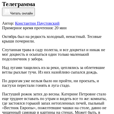
Телеграмма
Читать онлайн
Автор:
Константин Паустовский
Примерное время прочтения: 20 мин
Октябрь был на редкость холодный, ненастный. Тесовые
крыши почернели.
Спутанная трава в саду полегла, и все доцветал и никак не
мог доцвесть и осыпаться один только маленький
подсолнечник у забора.
Над лугами тащились из-за реки, цеплялись за облетевшие
ветлы рыхлые тучи. Из них назойливо сыпался дождь.
По дорогам уже нельзя было ни пройти, ни проехать, и
пастухи перестали гонять в луга стадо.
Пастуший рожок затих до весны. Катерине Петровне стало
еще труднее вставать по утрам и видеть все то же: комнаты,
где застоялся горький запах нетопленных печей, пыльный
«Вестник Европы», пожелтевшие чашки на столе, давно не
чищенный самовар и картины на стенах. Может быть, в