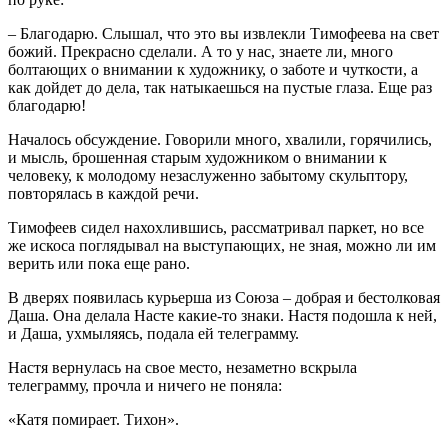
– Благодарю. Слышал, что это вы извлекли Тимофеева на свет
божий. Прекрасно сделали. А то у нас, знаете ли, много
болтающих о внимании к художнику, о заботе и чуткости, а
как дойдет до дела, так натыкаешься на пустые глаза. Еще раз
благодарю!
Началось обсуждение. Говорили много, хвалили, горячились,
и мысль, брошенная старым художником о внимании к
человеку, к молодому незаслуженно забытому скульптору,
повторялась в каждой речи.
Тимофеев сидел нахохлившись, рассматривал паркет, но все
же искоса поглядывал на выступающих, не зная, можно ли им
верить или пока еще рано.
В дверях появилась курьерша из Союза – добрая и бестолковая
Даша. Она делала Насте какие-то знаки. Настя подошла к ней,
и Даша, ухмыляясь, подала ей телеграмму.
Настя вернулась на свое место, незаметно вскрыла
телеграмму, прочла и ничего не поняла:
«Катя помирает. Тихон».