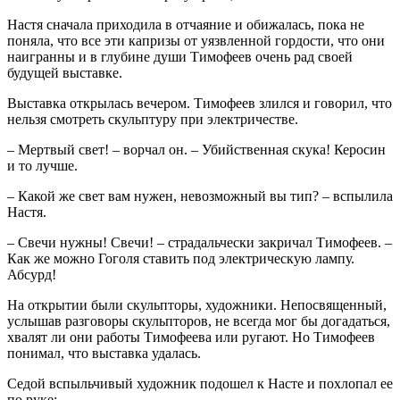
Настя сначала приходила в отчаяние и обижалась, пока не
поняла, что все эти капризы от уязвленной гордости, что они
наигранны и в глубине души Тимофеев очень рад своей
будущей выставке.
Выставка открылась вечером. Тимофеев злился и говорил, что
нельзя смотреть скульптуру при электричестве.
– Мертвый свет! – ворчал он. – Убийственная скука! Керосин
и то лучше.
– Какой же свет вам нужен, невозможный вы тип? – вспылила
Настя.
– Свечи нужны! Свечи! – страдальчески закричал Тимофеев. –
Как же можно Гоголя ставить под электрическую лампу.
Абсурд!
Нa открытии были скульпторы, художники. Непосвященный,
услышав разговоры скульпторов, не всегда мог бы догадаться,
хвалят ли они работы Тимофеева или ругают. Но Тимофеев
понимал, что выставка удалась.
Седой вспыльчивый художник подошел к Насте и похлопал ее
по руке: