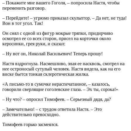
– Покажите мне вашего Гоголя, – попросила Настя, чтобы
переменить разговор.
– Перейдите! – угрюмо приказал скульптор. – Да нет, не туда!
Вон в тот угол. Так!
Он снял с одной из фигур мокрые тряпки, придирчиво
осмотрел ее со всех сторон, присел на корточки около
керосинки, грея руки, и сказал:
– Ну вот он, Николай Васильевич! Теперь прошу!
Настя вздрогнула. Насмешливо, зная ее насквозь, смотрел на
нее остроносый сутулый человек. Настя видела, как на его
виске бьется тонкая склеротическая жилка.
«А письмо-то в сумочке нераспечатанное, – казалось,
говорили сверлящие гоголевские глаза. – Эх ты, сорока!»
– Ну что? – опросил Тимофеев. – Серьезный дядя, да?
– Замечательно! – с трудом ответила Настя. – Это
действительно превосходно.
Тимофеев горько засмеялся.