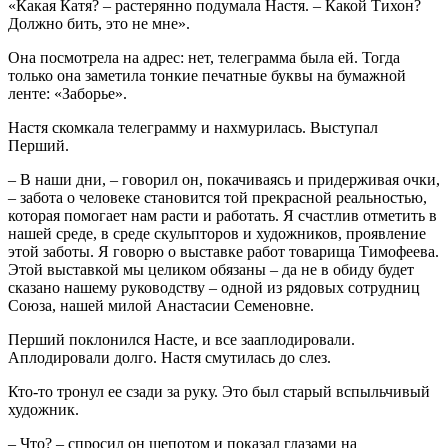
«Какая Катя? – растерянно подумала Настя. – Какой Тихон?
Должно бить, это не мне».
Она посмотрела на адрес: нет, телеграмма была ей. Тогда
только она заметила тонкие печатные буквы на бумажной
ленте: «Заборье».
Настя скомкала телеграмму и нахмурилась. Выступал
Перший.
– В наши дни, – говорил он, покачиваясь и придерживая очки,
– забота о человеке становится той прекрасной реальностью,
которая помогает нам расти и работать. Я счастлив отметить в
нашей среде, в среде скульпторов и художников, проявление
этой заботы. Я говорю о выставке работ товарища Тимофеева.
Этой выставкой мы целиком обязаны – да не в обиду будет
сказано нашему руководству – одной из рядовых сотрудниц
Союза, нашей милой Анастасии Семеновне.
Перший поклонился Насте, и все зааплодировали.
Аплодировали долго. Настя смутилась до слез.
Кто-то тронул ее сзади за руку. Это был старый вспыльчивый
художник.
– Что? – спросил он шепотом и показал глазами на