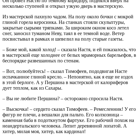
Он провел Настю по темному коридору, поднялся вверх на
несколько ступеней и открыл узкую дверь в мастерскую.
Из мастерской пахнуло чадом. На полу около бочки с мокрой
глиной горела керосинка. На станках стояли скульптуры,
закрытые сырыми тряпками. За широким окном косо летел
снег, заносил туманом Неву, таял в ее темной воде. Ветер
посвистывал в рамках и шевелил на полу старые газеты.
– Боже мой, какой холод! – сказала Настя, и ей показалось, что
в мастерской еще холоднее от белых мраморных барельефов, в
беспорядке развешанных по стенам.
– Вот, полюбуйтесь! – сказал Тимофеев, пододвигая Насте
испачканное глиной кресло. – Непонятно, как я еще не издох
в этой берлоге. А у Першина в мастерской от калориферов
дует теплом, как из Сахары.
– Вы не любите Першина? – осторожно спросила Настя.
– Выскочка! – сердито сказал Тимофеев. – Ремесленник! У его
фигур не плечи, а вешалки для пальто. Его колхозница –
каменная баба в подоткнутом фартуке. Его рабочий похож на
неандертальского человека. Лепит деревянной лопатой. А
хитер, милая моя, хитер, как кардинал!