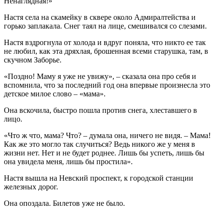
Ненаглядная!»
Настя села на скамейку в сквере около Адмиралтейства и
горько заплакала. Снег таял на лице, смешивался со слезами.
Настя вздрогнула от холода и вдруг поняла, что никто ее так
не любил, как эта дряхлая, брошенная всеми старушка, там, в
скучном Заборье.
«Поздно! Маму я уже не увижу», – сказала она про себя и
вспомнила, что за последний год она впервые произнесла это
детское милое слово – «мама».
Она вскочила, быстро пошла против снега, хлеставшего в
лицо.
«Что ж что, мама? Что? – думала она, ничего не видя. – Мама!
Как же это могло так случиться? Ведь никого же у меня в
жизни нет. Нет и не будет роднее. Лишь бы успеть, лишь бы
она увидела меня, лишь бы простила».
Настя вышла на Невский проспект, к городской станции
железных дорог.
Она опоздала. Билетов уже не было.