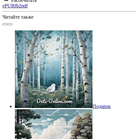
Распечатать
ePUB
fb2
pdf
Читайте также
Подарок