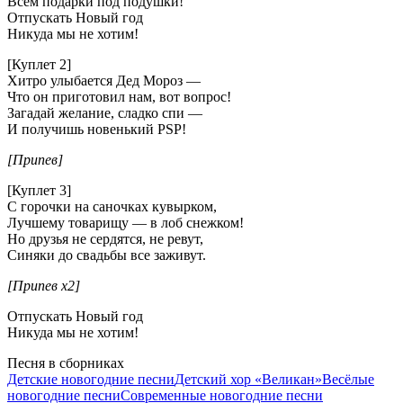
Всем подарки под подушки!
Отпускать Новый год
Никуда мы не хотим!
[Куплет 2]
Хитро улыбается Дед Мороз —
Что он приготовил нам, вот вопрос!
Загадай желание, сладко спи —
И получишь новенький PSP!
[Припев]
[Куплет 3]
С горочки на саночках кувырком,
Лучшему товарищу — в лоб снежком!
Но друзья не сердятся, не ревут,
Синяки до свадьбы все заживут.
[Припев x2]
Отпускать Новый год
Никуда мы не хотим!
Песня в сборниках
Детские новогодние песни
Детский хор «Великан»
Весёлые
новогодние песни
Современные новогодние песни