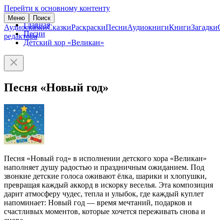
Перейти к основному контенту
Меню
Поиск
Главная
Аудиосказки
Сказки
Раскраски
Песни
Аудиокниги
Книги
Загадки
Песни
редактора
Детский хор «Великан»
Песня «Новый год»
Песня «Новый год» в исполнении детского хора «Великан»
наполняет душу радостью и праздничным ожиданием. Под
звонкие детские голоса оживают ёлка, шарики и хлопушки,
превращая каждый аккорд в искорку веселья. Эта композиция
дарит атмосферу чудес, тепла и улыбок, где каждый куплет
напоминает: Новый год — время мечтаний, подарков и
счастливых моментов, которые хочется переживать снова и