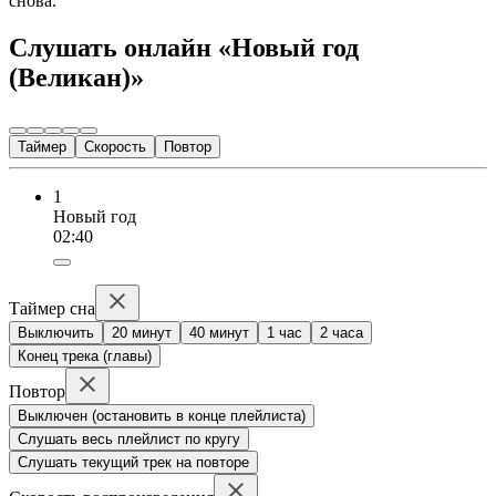
снова.
Слушать онлайн «Новый год
(Великан)»
Таймер
Скорость
Повтор
1
Новый год
02:40
Таймер сна
Выключить
20 минут
40 минут
1 час
2 часа
Конец трека (главы)
Повтор
Выключен (остановить в конце плейлиста)
Слушать весь плейлист по кругу
Слушать текущий трек на повторе