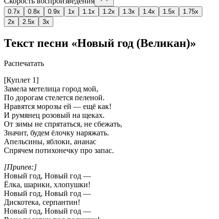
Скорость воспроизведения
0.7x
0.8x
0.9x
1x
1.1x
1.2x
1.3x
1.4x
1.5x
1.75x
2x
2.5x
3x
Текст песни «Новый год (Великан)»
Распечатать
[Куплет 1]
Замела метелица город мой,
По дорогам стелется пеленой.
Нравятся морозы ей — ещё как!
И румянец розовый на щеках.
От зимы не спрятаться, не сбежать,
Значит, будем ёлочку наряжать.
Апельсины, яблоки, ананас
Спрячем потихонечку про запас.
[Припев:]
Новый год, Новый год —
Ёлка, шарики, хлопушки!
Новый год, Новый год —
Дискотека, серпантин!
Новый год, Новый год —