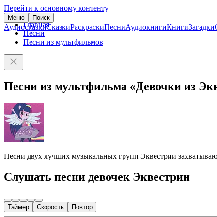
Перейти к основному контенту
Меню
Поиск
Главная
Аудиосказки
Сказки
Раскраски
Песни
Аудиокниги
Книги
Загадки
Песни
Песни из мультфильмов
Песни из мультфильма «Девочки из Эк
Песни двух лучших музыкальных групп Эквестрии захватывают 
Слушать песни девочек Эквестрии
Таймер
Скорость
Повтор