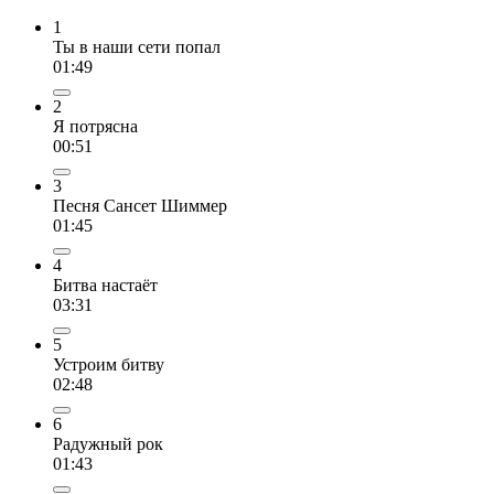
1
Ты в наши сети попал
01:49
2
Я потрясна
00:51
3
Песня Сансет Шиммер
01:45
4
Битва настаёт
03:31
5
Устроим битву
02:48
6
Радужный рок
01:43