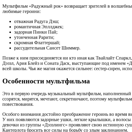
Мультфильм «Радужный рок» возвращает зрителей в волшебный
любимые героини:
отважная Радуга Дэш;
романтичная Эпллджек;
задорная Пинки Пай;
утонченная Рарити;
скромная Флаттершай;
рассудительная Сансет Шиммер.
Позже к ним присоединяется ни кто иная как Твайлайт Спарк
Дэззл, Ария Блейз и Соната Даск, выступающие под именем «Дэз
всей школы. Чья же магия окажется сильнее: сестер-сирен, и
Особенности мультфильма
Это в первую очередь музыкальный мультфильм, наполненный 
ссорятся, мирятся, мечтают, секретничают, поэтому мультфиль
повествования.
Особого внимания достойно преображение героинь во время вы
У них появляются задорные ушки, легкие крылышки, а волосы
девочки из группы «Дэззлингс» проявляют свою истинную сущ
Кантерлота бросить все силы на борьбу со злым заклинанием.