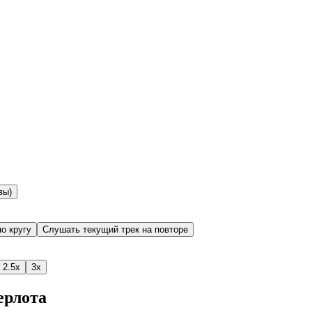
вы)
о кругу
Слушать текущий трек на повторе
2.5x
3x
ерлота