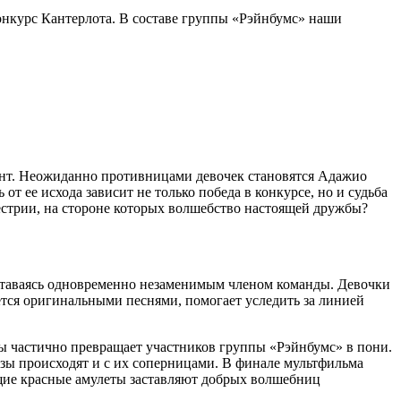
онкурс Кантерлота. В составе группы «Рэйнбумс» наши
ент. Неожиданно противницами девочек становятся Адажио
т ее исхода зависит не только победа в конкурсе, но и судьба
вестрии, на стороне которых волшебство настоящей дружбы?
ставаясь одновременно незаменимым членом команды. Девочки
ется оригинальными песнями, помогает уследить за линией
ы частично превращает участников группы «Рэйнбумс» в пони.
зы происходят и с их соперницами. В финале мультфильма
щие красные амулеты заставляют добрых волшебниц