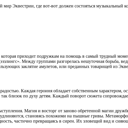
 мир Эквестрии, где вот-вот должен состояться музыкальный к
л, которая приходит подружкам на помощь в самый трудный мом
злингс». Между группами разгорелась нешуточная борьба, ведь о
спользующих заклятие амулетов, или преданных товарищей из Эк
радостью. Каждая героиня обладает собственным характером, о
м так близок по духу детям. Каждый поворот сюжета сопровожда
ступления. Магия и восторг от заново обретенной магии дружб
 удлиняются, становясь похожими на пышные гривы. Метаморфо
ность, частично превращаясь в сирен. Их зловещий вид и сияю