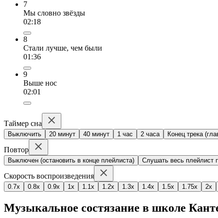
7
Мы словно звёзды
02:18
8
Стали лучше, чем были
01:36
9
Выше нос
02:01
Таймер сна
Выключить
20 минут
40 минут
1 час
2 часа
Конец трека (гла
Повтор
Выключен (остановить в конце плейлиста)
Слушать весь плейлист п
Скорость воспроизведения
0.7x
0.8x
0.9x
1x
1.1x
1.2x
1.3x
1.4x
1.5x
1.75x
2x
Музыкальное состязание в школе Кант