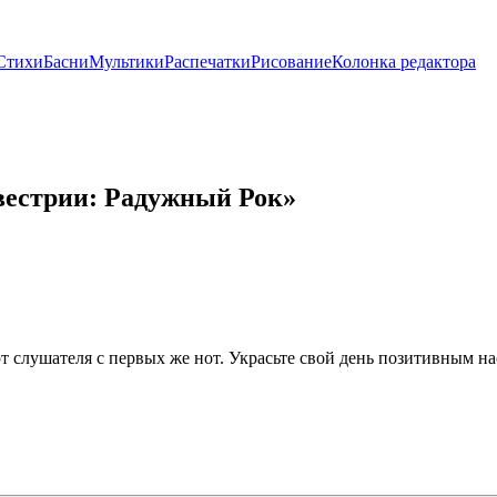
Стихи
Басни
Мультики
Распечатки
Рисование
Колонка редактора
вестрии: Радужный Рок»
слушателя с первых же нот. Украсьте свой день позитивным на