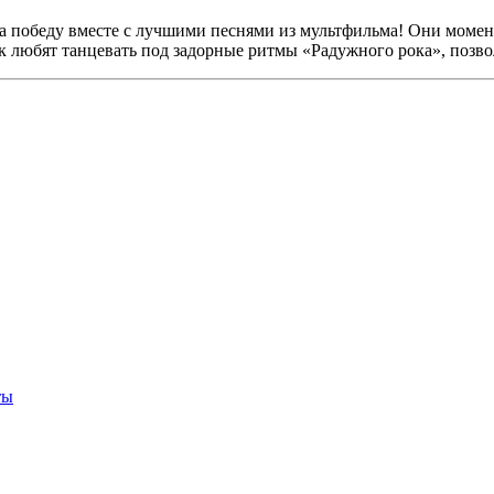
а победу вместе с лучшими песнями из мультфильма! Они момен
к любят танцевать под задорные ритмы «Радужного рока», позв
ты