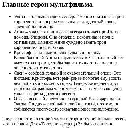
Главные герои мультфильма
Эльза – старшая из двух сестер. Именно она заняла трон
королевства и впервые услышала загадочный голос,
зовущий на помощь.
Анна – младшая принцесса, всегда готовая прийти на
помощь близким. Она отважна, находчива и полна
оптимизма. Именно Анне суждено занять трон
королевства после Эльзы.
Кристоф – сильный и решительный юноша.
Возлюбленный Анны отправляется в Зачарованный лес
вместе с сестрами, чтобы защитить их от возможных
опасностей путешествия.
Свен – сообразительный и очаровательный олень. Это
питомец Кристофа, который ранее помогал ему возить
лед, добытый высоко в горах. Теперь же верный друг
стал полноправным членом команды, намеревающейся
узнать секреты древних легенд.
Олаф – веселый снеговик, созданный благодаря магии
Эльзы. Он дружелюбный и любопытный, поэтому не
собирается пропускать захватывающее приключение.
Интересно, что во второй части истории звучит меньше песен,
чем в первой. Для «Холодного сердца 2» было написано