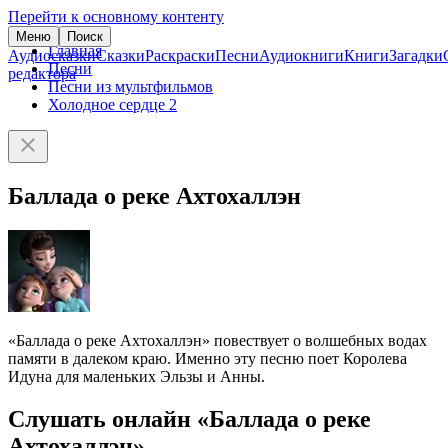
Перейти к основному контенту
Меню
Поиск
Главная
Аудиосказки
Сказки
Раскраски
Песни
Аудиокниги
Книги
Загадки
Песни
редактора
Песни из мультфильмов
Холодное сердце 2
Баллада о реке Ахтохаллэн
«Баллада о реке Ахтохаллэн» повествует о волшебных водах
памяти в далеком краю. Именно эту песню поет Королева
Идуна для маленьких Эльзы и Анны.
Слушать онлайн «Баллада о реке
Ахтохаллэн»