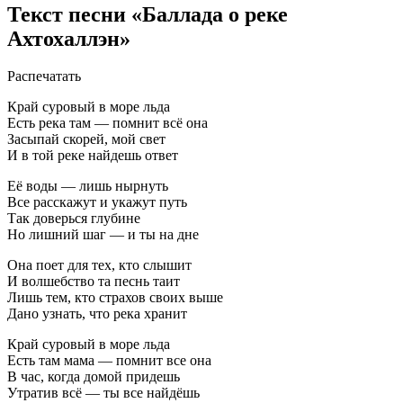
Текст песни «Баллада о реке
Ахтохаллэн»
Распечатать
Край суровый в море льда
Есть река там — помнит всё она
Засыпай скорей, мой свет
И в той реке найдешь ответ
Её воды — лишь нырнуть
Все расскажут и укажут путь
Так доверься глубине
Но лишний шаг — и ты на дне
Она поет для тех, кто слышит
И волшебство та песнь таит
Лишь тем, кто страхов своих выше
Дано узнать, что река хранит
Край суровый в море льда
Есть там мама — помнит все она
В час, когда домой придешь
Утратив всё — ты все найдёшь