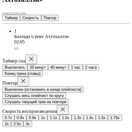
Таймер
Скорость
Повтор
1
Баллада о реке Ахтохаллэн
02:05
Таймер сна
Выключить
20 минут
40 минут
1 час
2 часа
Конец трека (главы)
Повтор
Выключен (остановить в конце плейлиста)
Слушать весь плейлист по кругу
Слушать текущий трек на повторе
Скорость воспроизведения
0.7x
0.8x
0.9x
1x
1.1x
1.2x
1.3x
1.4x
1.5x
1.75x
2x
2.5x
3x