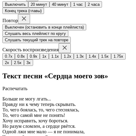
Выключить
20 минут
40 минут
1 час
2 часа
Конец трека (главы)
Повтор
Выключен (остановить в конце плейлиста)
Слушать весь плейлист по кругу
Слушать текущий трек на повторе
Скорость воспроизведения
0.7x
0.8x
0.9x
1x
1.1x
1.2x
1.3x
1.4x
1.5x
1.75x
2x
2.5x
3x
Текст песни «Сердца моего зов»
Распечатать
Больше не могу лгать...
Правду ни к чему теперь скрывать.
То, чего боялась, то, чего стеснялась,
То, чего самой мне не понять!
Хочу исправить, хочу бороться.
Но разум сломлен, а сердце рвётся.
Одной лжи мне мало — я не понимала,