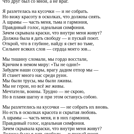
Что друг был со мной, а не враг.
Я разлетелась на кусочки — и не собрать.
Но вижу красоту в осколках, что должны сиять.
А шрамы — часть меня, тьма и гармония,
Правдивый голос, идеальная симфония.
Зачем скрывала краски, что внутри меня живут?
Должна была я дать свободу — и пускай поют.
Открой, что в глубине, найду я свет во тьме,
Сильнее всяких слов — сердца моего зов...
Мы тишину сломали, мы гордо восстали,
Кричим в немом миру: «Ты не один!»
Забудем наши ссоры, врагу дадим отпор мы —
И станет много нас среди руин.
Мы были трусы, мы были лживы.
Мы не герои, но всё же живы.
Мечтатели, воины. Трудно — не скрою,
Но в пламя шагну и при этом останусь собою.
Мы разлетелись на кусочки — не собрать их вновь.
Но есть в осколках красота и скрытая любовь.
А шрамы — часть меня, и в них гармония,
Правдивый голос, идеальная симфония.
Зачем скрывала краски, что внутри меня живут?
Должна была я дать свободу — и пускай поют.