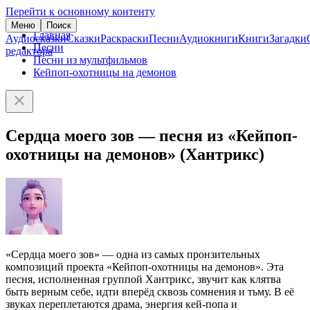
Перейти к основному контенту
Меню
Поиск
Главная
Аудиосказки
Сказки
Раскраски
Песни
Аудиокниги
Книги
Загадки
Песни
редактора
Песни из мультфильмов
Кейпоп-охотницы на демонов
Сердца моего зов — песня из «Кейпоп-
охотницы на демонов» (Хантрикс)
«Сердца моего зов» — одна из самых пронзительных
композиций проекта «Кейпоп-охотницы на демонов». Эта
песня, исполненная группой Хантрикс, звучит как клятва
быть верным себе, идти вперёд сквозь сомнения и тьму. В её
звуках переплетаются драма, энергия кей-попа и