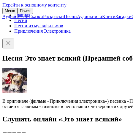
Перейти к основному контенту
Меню
Поиск
Главная
Аудиосказки
Сказки
Раскраски
Песни
Аудиокниги
Книги
Загадки
Песни
Песни из мультфильмов
Приключения Электроника
Песня Это знает всякий (Преданней соб
В оригинале (фильме «Приключения электроника») песенка «Пр
остается главным «гимном» в честь наших четвероногих друзей
Слушать онлайн «Это знает всякий»