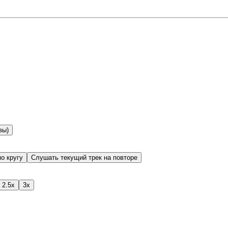
вы)
о кругу
Слушать текущий трек на повторе
2.5x
3x