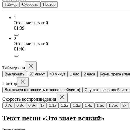
Таймер
Скорость
Повтор
1
Это знает всякий
01:39
2
Это знает всякий
01:40
Таймер сна
Выключить
20 минут
40 минут
1 час
2 часа
Конец трека (гла
Повтор
Выключен (остановить в конце плейлиста)
Слушать весь плейлист п
Скорость воспроизведения
0.7x
0.8x
0.9x
1x
1.1x
1.2x
1.3x
1.4x
1.5x
1.75x
2x
Текст песни «Это знает всякий»