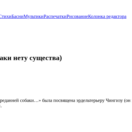
Стихи
Басни
Мультики
Распечатки
Рисование
Колонка редактора
аки нету существа)
еданней собаки…» была посвящена эрдельтерьеру Чингизу (он ис
.