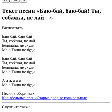
Текст песни «Баю-бай, баю-бай! Ты,
собачка, не лай…»
Распечатать
Баю-бай, баю-бай
Ты, собачка, не лай
Белолапа, не скули
Мою Таню не буди
Баю-бай, баю-бай
Ты, собачка, не лай
Белолапа, не скули
Мою Таню не буди
А-а-а, а-а-а
Мою Таню не буди
Песня в сборниках
Колыбельные песни
Старые добрые колыбельные
Слушайте также