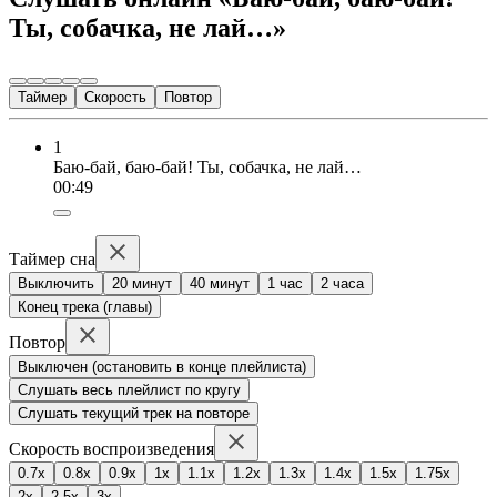
Ты, собачка, не лай…»
Таймер
Скорость
Повтор
1
Баю-бай, баю-бай! Ты, собачка, не лай…
00:49
Таймер сна
Выключить
20 минут
40 минут
1 час
2 часа
Конец трека (главы)
Повтор
Выключен (остановить в конце плейлиста)
Слушать весь плейлист по кругу
Слушать текущий трек на повторе
Скорость воспроизведения
0.7x
0.8x
0.9x
1x
1.1x
1.2x
1.3x
1.4x
1.5x
1.75x
2x
2.5x
3x