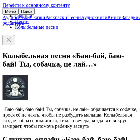
Перейти к основному контенту
Меню
Поиск
Главная
Аудиосказки
Сказки
Раскраски
Песни
Аудиокниги
Книги
Загадки
Песни
редактора
Колыбельные песни
Колыбельная песня «Баю-бай, баю-
бай! Ты, собачка, не лай…»
«Баю-бай, баю-бай! Ты, собачка, не лай» обращается к собачке,
прося её не лаять, чтобы не разбудить малыша. Колыбельная
создает образ спокойного, тихого вечера, когда всё вокруг
замирает, чтобы помочь ребенку заснуть.
Слушать онлайн «Баю-бай, баю-бай!