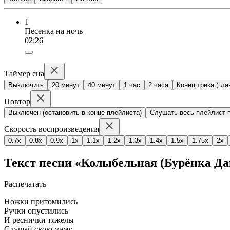
1
Песенка на ночь
02:26
Таймер сна
Выключить
20 минут
40 минут
1 час
2 часа
Конец трека (гла
Повтор
Выключен (остановить в конце плейлиста)
Слушать весь плейлист п
Скорость воспроизведения
0.7x
0.8x
0.9x
1x
1.1x
1.2x
1.3x
1.4x
1.5x
1.75x
2x
Текст песни «Колыбельная (Бурёнка Д
Распечатать
Ножки притомились
Ручки опустились
И реснички тяжелы
Слушай свою маму