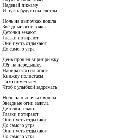
Надевай пижаму
И пусть будут сны светлы
Ночь на цыпочках вошла
Звёздные огни зажгла
Деточки зевают
Глазки потирают
Они пусть отдыхают
До самого утра
День прошёл вприпрыжку
Лёг на передышку
Набираться сил опять
Книжку полистаем
Тихо помечтаем
Чтоб с улыбкой задремать
Ночь на цыпочках вошла
Звёздные огни зажгла
Деточки зевают
Глазки потирают
Они пусть отдыхают
До самого утра
Они пусть отдыхают
До самого утра