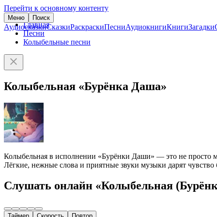
Перейти к основному контенту
Меню
Поиск
Главная
Аудиосказки
Сказки
Раскраски
Песни
Аудиокниги
Книги
Загадки
Песни
Колыбельные песни
Колыбельная «Бурёнка Даша»
Колыбельная в исполнении «Бурёнки Даши» — это не просто ме
Лёгкие, нежные слова и приятные звуки музыки дарят чувство
Слушать онлайн «Колыбельная (Бурён
Таймер
Скорость
Повтор