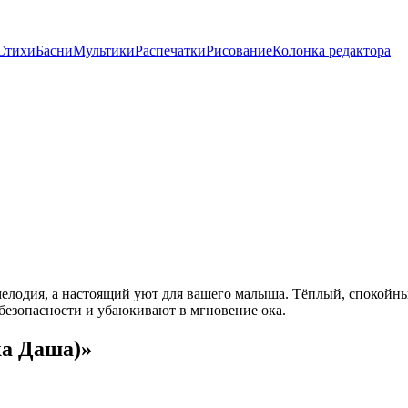
Стихи
Басни
Мультики
Распечатки
Рисование
Колонка редактора
лодия, а настоящий уют для вашего малыша. Тёплый, спокойный 
 безопасности и убаюкивают в мгновение ока.
ка Даша)»