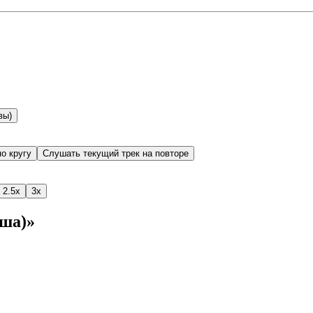
вы)
о кругу
Слушать текущий трек на повторе
2.5x
3x
аша)»