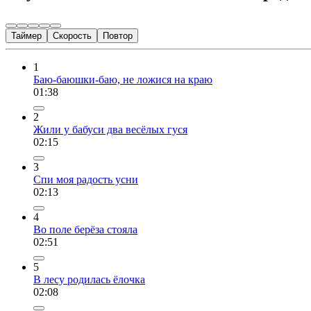
Таймер
Скорость
Повтор
1
Баю-баюшки-баю, не ложися на краю
01:38
2
Жили у бабуси два весёлых гуся
02:15
3
Спи моя радость усни
02:13
4
Во поле берёза стояла
02:51
5
В лесу родилась ёлочка
02:08