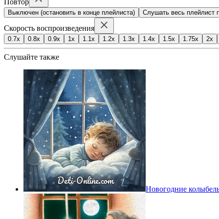
Повтор
Выключен (остановить в конце плейлиста)
Слушать весь плейлист п
Скорость воспроизведения
0.7x
0.8x
0.9x
1x
1.1x
1.2x
1.3x
1.4x
1.5x
1.75x
2x
Слушайте также
Новогодние колыбел