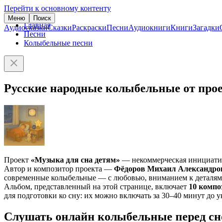
Перейти к основному контенту
Меню
Поиск
Главная
Аудиосказки
Сказки
Раскраски
Песни
Аудиокниги
Книги
Загадки
Песни
Колыбельные песни
Русские народные колыбельные от прое
Проект
«Музыка для сна детям»
— некоммерческая инициатива
Автор и композитор проекта —
Фёдоров Михаил Александро
современные колыбельные — с любовью, вниманием к деталям 
Альбом, представленный на этой странице, включает
10 компо
для подготовки ко сну: их можно включать за 30–40 минут до у
Слушать онлайн колыбельные перед с