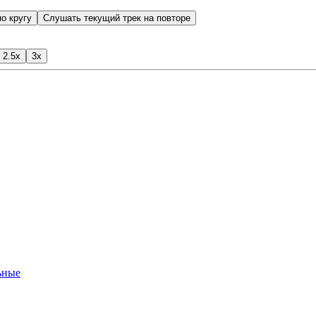
о кругу
Слушать текущий трек на повторе
2.5x
3x
ьные