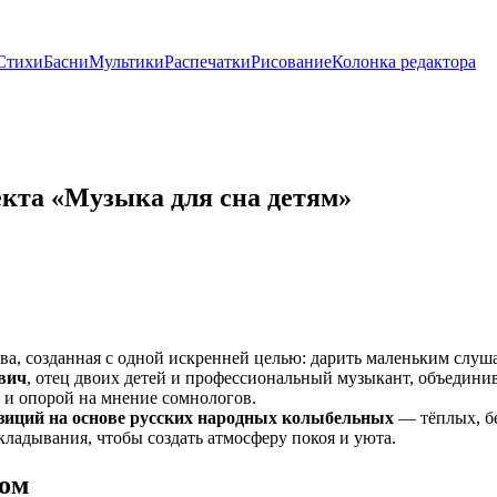
Стихи
Басни
Мультики
Распечатки
Рисование
Колонка редактора
кта «Музыка для сна детям»
, созданная с одной искренней целью: дарить маленьким слуша
вич
, отец двоих детей и профессиональный музыкант, объедин
и опорой на мнение сомнологов.
зиций на основе русских народных колыбельных
— тёплых, бе
кладывания, чтобы создать атмосферу покоя и уюта.
ном