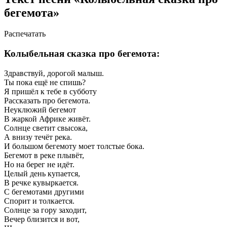
бегемота»
Распечатать
Колыбельная сказка про бегемота:
Здравствуй, дорогой малыш.
Ты пока ещё не спишь?
Я пришёл к тебе в субботу
Рассказать про бегемота.
Неуклюжий бегемот
В жаркой Африке живёт.
Солнце светит свысока,
А внизу течёт река.
И большом бегемоту моет толстые бока.
Бегемот в реке плывёт,
Но на берег не идёт.
Целый день купается,
В речке кувыркается.
С бегемотами другими
Спорит и толкается.
Солнце за гору заходит,
Вечер близится и вот,