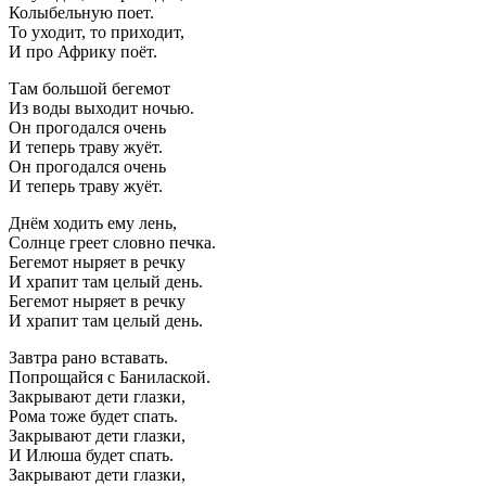
Колыбельную поет.
То уходит, то приходит,
И про Африку поёт.
Там большой бегемот
Из воды выходит ночью.
Он прогодался очень
И теперь траву жуёт.
Он прогодался очень
И теперь траву жуёт.
Днём ходить ему лень,
Солнце греет словно печка.
Бегемот ныряет в речку
И храпит там целый день.
Бегемот ныряет в речку
И храпит там целый день.
Завтра рано вставать.
Попрощайся с Банилаской.
Закрывают дети глазки,
Рома тоже будет спать.
Закрывают дети глазки,
И Илюша будет спать.
Закрывают дети глазки,