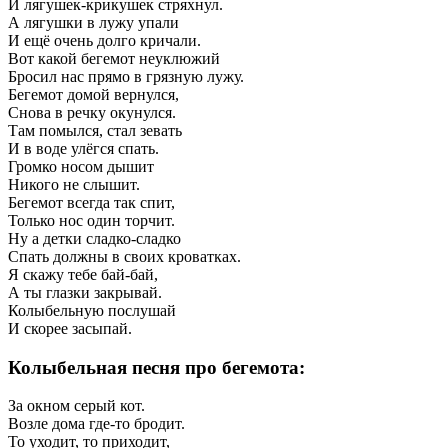
И лягушек-крикушек стряхнул.
А лягушки в лужу упали
И ещё очень долго кричали.
Вот какой бегемот неуклюжий
Бросил нас прямо в грязную лужу.
Бегемот домой вернулся,
Снова в речку окунулся.
Там помылся, стал зевать
И в воде улёгся спать.
Громко носом дышит
Никого не слышит.
Бегемот всегда так спит,
Только нос один торчит.
Ну а детки сладко-сладко
Спать должны в своих кроватках.
Я скажу тебе бай-бай,
А ты глазки закрывай.
Колыбельную послушай
И скорее засыпай.
Колыбельная песня про бегемота:
За окном серый кот.
Возле дома где-то бродит.
То уходит, то приходит,