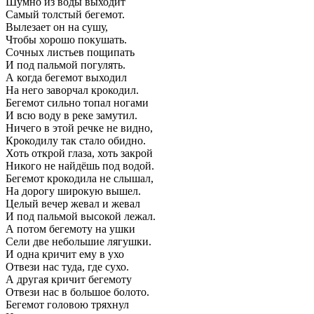
Шумно из воды выходит
Самый толстый бегемот.
Вылезает он на сушу,
Чтобы хорошо покушать.
Сочных листьев пощипать
И под пальмой погулять.
А когда бегемот выходил
На него заворчал крокодил.
Бегемот сильно топал ногами
И всю воду в реке замутил.
Ничего в этой речке не видно,
Крокодилу так стало обидно.
Хоть открой глаза, хоть закрой
Никого не найдёшь под водой.
Бегемот крокодила не слышал,
На дорогу широкую вышел.
Целый вечер жевал и жевал
И под пальмой высокой лежал.
А потом бегемоту на ушки
Сели две небольшие лягушки.
И одна кричит ему в ухо
Отвези нас туда, где сухо.
А другая кричит бегемоту
Отвези нас в большое болото.
Бегемот головою тряхнул