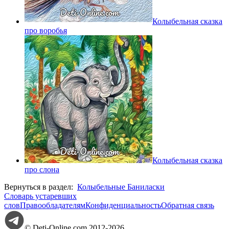
Колыбельная сказка
про воробья
Колыбельная сказка
про слона
Вернуться в раздел:
Колыбельные Баниласки
Словарь устаревших
слов
Правообладателям
Конфиденциальность
Обратная связь
© Deti-Online.com 2012-2026