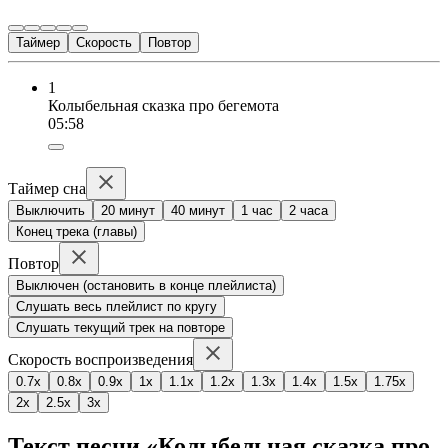
Таймер
Скорость
Повтор
1
Колыбельная сказка про бегемота
05:58
Таймер сна
Выключить
20 минут
40 минут
1 час
2 часа
Конец трека (главы)
Повтор
Выключен (остановить в конце плейлиста)
Слушать весь плейлист по кругу
Слушать текущий трек на повторе
Скорость воспроизведения
0.7x
0.8x
0.9x
1x
1.1x
1.2x
1.3x
1.4x
1.5x
1.75x
2x
2.5x
3x
Текст песни «Колыбельная сказка про