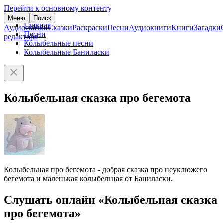
Перейти к основному контенту
Меню
Поиск
Главная
Аудиосказки
Сказки
Раскраски
Песни
Аудиокниги
Книги
Загадки
Песни
редактора
Колыбельные песни
Колыбельные Баниласки
Колыбельная сказка про бегемота
Колыбельная про бегемота - добрая сказка про неуклюжего
бегемота и маленькая колыбельная от Баниласки.
Слушать онлайн «Колыбельная сказка
про бегемота»