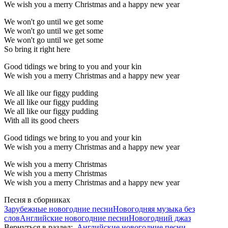
We wish you a merry Christmas and a happy new year
We won't go until we get some
We won't go until we get some
We won't go until we get some
So bring it right here
Good tidings we bring to you and your kin
We wish you a merry Christmas and a happy new year
We all like our figgy pudding
We all like our figgy pudding
We all like our figgy pudding
With all its good cheers
Good tidings we bring to you and your kin
We wish you a merry Christmas and a happy new year
We wish you a merry Christmas
We wish you a merry Christmas
We wish you a merry Christmas and a happy new year
Песня в сборниках
Зарубежные новогодние песни
Новогодняя музыка без
слов
Английские новогодние песни
Новогодний джаз
Вернуться в раздел:
Английские новогодние песни