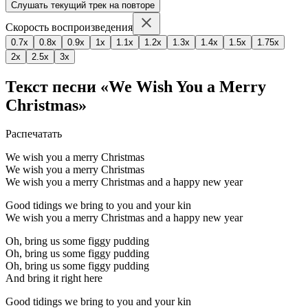
Слушать текущий трек на повторе
Скорость воспроизведения
0.7x
0.8x
0.9x
1x
1.1x
1.2x
1.3x
1.4x
1.5x
1.75x
2x
2.5x
3x
Текст песни «We Wish You a Merry
Christmas»
Распечатать
We wish you a merry Christmas
We wish you a merry Christmas
We wish you a merry Christmas and a happy new year
Good tidings we bring to you and your kin
We wish you a merry Christmas and a happy new year
Oh, bring us some figgy pudding
Oh, bring us some figgy pudding
Oh, bring us some figgy pudding
And bring it right here
Good tidings we bring to you and your kin