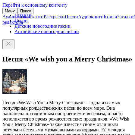
Перейти к основному контенту
Меню
Поиск
Главная
Аудиосказки
Сказки
Раскраски
Песни
Аудиокниги
Книги
Загадки
Песни
редактора
Детские новогодние песни
Английские новогодние песни
Песня «We wish you a Merry Christmas»
Песня «We Wish You a Merry Christmas» — одна из самых
популярных рождественских песен во всем мире. Она
наполнена праздничным настроением и весельем, и часто
исполняется во время рождественских праздников. «We Wish
You a Merry Christmas» также известна своим отличным
ритмом и веселыми музыкальными аккордами. Ее мелодия