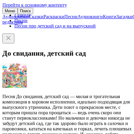
Перейти к основному контенту
Меню
Поиск
Главная
Аудиосказки
Сказки
Раскраски
Песни
Аудиокниги
Книги
Загадки
Песни
редактора
Песни про детский сад и на выпускной
До свидания, детский сад
Песня До свидания, детский сад — милая и трогательная
композиция в хоровом исполнении, идеально подходящая для
выпускного утренника. Дети поют о прекрасном месте, с
которым пришла пора прощаться — ведь очень скоро они
станут первоклассниками! Но мальчики и девочки никогда не
забудут детский сад, где так здорово было играть в салочки и
паровозики, кататься на качельках и горках, лечить плюшевых