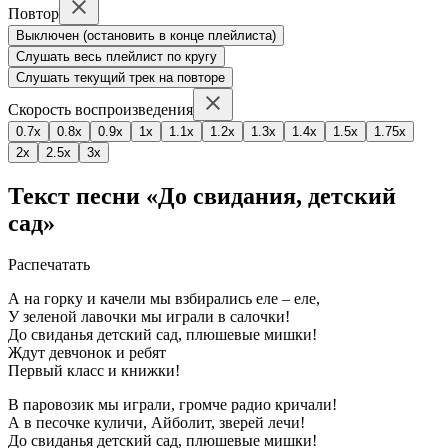
Повтор
Выключен (остановить в конце плейлиста)
Слушать весь плейлист по кругу
Слушать текущий трек на повторе
Скорость воспроизведения
0.7x
0.8x
0.9x
1x
1.1x
1.2x
1.3x
1.4x
1.5x
1.75x
2x
2.5x
3x
Текст песни «До свидания, детский
сад»
Распечатать
А на горку и качели мы взбирались еле – еле,
У зеленой лавочки мы играли в салочки!
До свиданья детский сад, плюшевые мишки!
Ждут девчонок и ребят
Первый класс и книжки!
В паровозик мы играли, громче радио кричали!
А в песочке куличи, Айболит, зверей лечи!
До свиданья детский сад, плюшевые мишки!