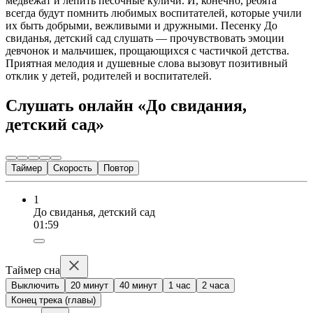
медвежат и лепить песочные куличи. И, конечно, ребята
всегда будут помнить любимых воспитателей, которые учили
их быть добрыми, вежливыми и дружными. Песенку До
свиданья, детский сад слушать — прочувствовать эмоции
девчонок и мальчишек, прощающихся с частичкой детства.
Приятная мелодия и душевные слова вызовут позитивный
отклик у детей, родителей и воспитателей.
Слушать онлайн «До свидания,
детский сад»
Таймер
Скорость
Повтор
1
До свиданья, детский сад
01:59
Таймер сна
Выключить
20 минут
40 минут
1 час
2 часа
Конец трека (главы)