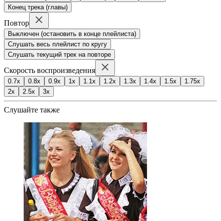
Конец трека (главы)
Повтор
Выключен (остановить в конце плейлиста)
Слушать весь плейлист по кругу
Слушать текущий трек на повторе
Скорость воспроизведения
0.7x
0.8x
0.9x
1x
1.1x
1.2x
1.3x
1.4x
1.5x
1.75x
2x
2.5x
3x
Слушайте также