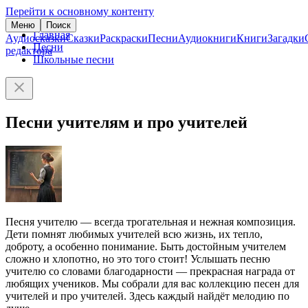
Перейти к основному контенту
Меню
Поиск
Главная
Аудиосказки
Сказки
Раскраски
Песни
Аудиокниги
Книги
Загадки
Песни
редактора
Школьные песни
Песни учителям и про учителей
Песня учителю — всегда трогательная и нежная композиция.
Дети помнят любимых учителей всю жизнь, их тепло,
доброту, а особенно понимание. Быть достойным учителем
сложно и хлопотно, но это того стоит! Услышать песню
учителю со словами благодарности — прекрасная награда от
любящих учеников. Мы собрали для вас коллекцию песен для
учителей и про учителей. Здесь каждый найдёт мелодию по