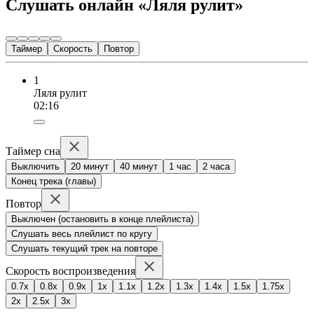
Слушать онлайн «Ляля рулит»
Таймер
Скорость
Повтор
1
Ляля рулит
02:16
Таймер сна
Выключить
20 минут
40 минут
1 час
2 часа
Конец трека (главы)
Повтор
Выключен (остановить в конце плейлиста)
Слушать весь плейлист по кругу
Слушать текущий трек на повторе
Скорость воспроизведения
0.7x
0.8x
0.9x
1x
1.1x
1.2x
1.3x
1.4x
1.5x
1.75x
2x
2.5x
3x