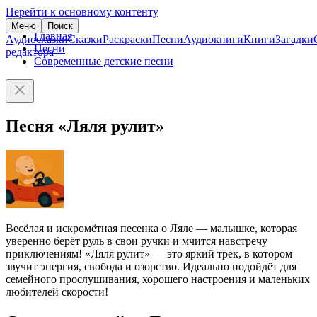
Перейти к основному контенту
Меню
Поиск
Главная
Аудиосказки
Сказки
Раскраски
Песни
Аудиокниги
Книги
Загадки
Песни
редактора
Современные детские песни
Песня «Ляля рулит»
Весёлая и искромётная песенка о Ляле — малышке, которая
уверенно берёт руль в свои ручки и мчится навстречу
приключениям! «Ляля рулит» — это яркий трек, в котором
звучит энергия, свобода и озорство. Идеально подойдёт для
семейного прослушивания, хорошего настроения и маленьких
любителей скорости!