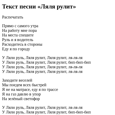
Текст песни «Ляля рулит»
Распечатать
Прямо с самого утра
На работу мне пора
На места спешите
Руль и я водитель
Расходитесь в стороны
Еду я по городу
У Ляли руль, Ляля рулит, Ляля рулит, ля-ля-ля
У Ляли руль, Ляля рулит, Ляля рулит, бип-бип-бип
У Ляли руль, Ляля рулит, Ляля рулит, ля-ля-ля
У Ляли руль, Ляля рулит, Ляля рулит, ля-ля-ля
Заходите веселей
Мы поедем всех быстрей
Я не на матрасе, еду я по трассе
Я на газ давлю в упор
На зелёный светофор
У Ляли руль, Ляля рулит, Ляля рулит, ля-ля-ля
У Ляли руль, Ляля рулит, Ляля рулит, бип-бип-бип