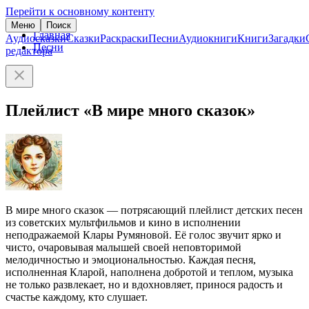
Перейти к основному контенту
Меню
Поиск
Главная
Аудиосказки
Сказки
Раскраски
Песни
Аудиокниги
Книги
Загадки
Песни
редактора
Плейлист «В мире много сказок»
В мире много сказок — потрясающий плейлист детских песен
из советских мультфильмов и кино в исполнении
неподражаемой Клары Румяновой. Её голос звучит ярко и
чисто, очаровывая малышей своей неповторимой
мелодичностью и эмоциональностью. Каждая песня,
исполненная Кларой, наполнена добротой и теплом, музыка
не только развлекает, но и вдохновляет, принося радость и
счастье каждому, кто слушает.