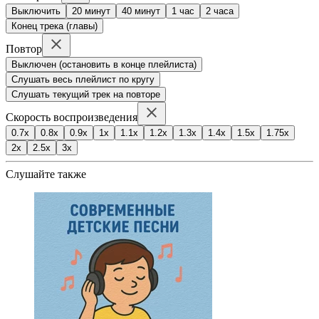
Выключить
20 минут
40 минут
1 час
2 часа
Конец трека (главы)
Повтор
Выключен (остановить в конце плейлиста)
Слушать весь плейлист по кругу
Слушать текущий трек на повторе
Скорость воспроизведения
0.7x
0.8x
0.9x
1x
1.1x
1.2x
1.3x
1.4x
1.5x
1.75x
2x
2.5x
3x
Слушайте также