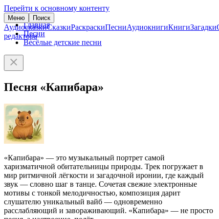
Перейти к основному контенту
Меню
Поиск
Главная
Аудиосказки
Сказки
Раскраски
Песни
Аудиокниги
Книги
Загадки
Песни
редактора
Весёлые детские песни
Песня «Капибара»
«Капибара» — это музыкальный портрет самой
харизматичной обитательницы природы. Трек погружает в
мир ритмичной лёгкости и загадочной иронии, где каждый
звук — словно шаг в танце. Сочетая свежие электронные
мотивы с тонкой мелодичностью, композиция дарит
слушателю уникальный вайб — одновременно
расслабляющий и завораживающий. «Капибара» — не просто