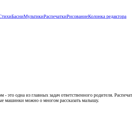
Стихи
Басни
Мультики
Распечатки
Рисование
Колонка редактора
 - это одна из главных задач ответственного родителя. Распеча
ные машинки можно о многом рассказать малышу.