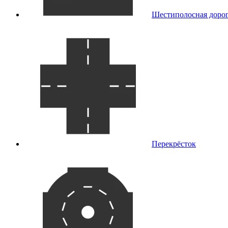
Шестиполосная доро
Перекрёсток