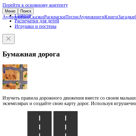
Перейти к основному контенту
Меню
Поиск
Главная
Аудиосказки
Сказки
Раскраски
Песни
Аудиокниги
Книги
Загадки
Распечатки для детей
Игрушки и постеры
Бумажная дорога
Изучить правила дорожного движения вместе со своим малышом
экземплярах и создайте свою карту дорог. Используя игрушеч