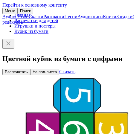
Перейти к основному контенту
Меню
Поиск
Главная
Аудиосказки
Сказки
Раскраски
Песни
Аудиокниги
Книги
Загадки
Распечатки для детей
редактора
Игрушки и постеры
Кубик из бумаги
Цветной кубик из бумаги с цифрами
Скачать
Распечатать
На пол-листа