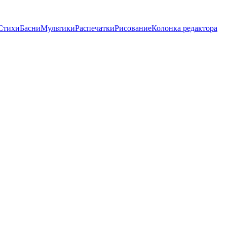
Стихи
Басни
Мультики
Распечатки
Рисование
Колонка редактора