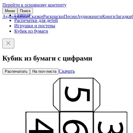
Перейти к основному контенту
Меню
Поиск
Главная
Аудиосказки
Сказки
Раскраски
Песни
Аудиокниги
Книги
Загадки
Распечатки для детей
Игрушки и постеры
Кубик из бумаги
Кубик из бумаги с цифрами
Скачать
Распечатать
На пол-листа