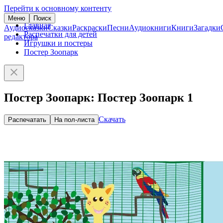
Перейти к основному контенту
Меню
Поиск
Главная
Аудиосказки
Сказки
Раскраски
Песни
Аудиокниги
Книги
Загадки
Распечатки для детей
редактора
Игрушки и постеры
Постер Зоопарк
Постер Зоопарк: Постер Зоопарк 1
Скачать
Распечатать
На пол-листа