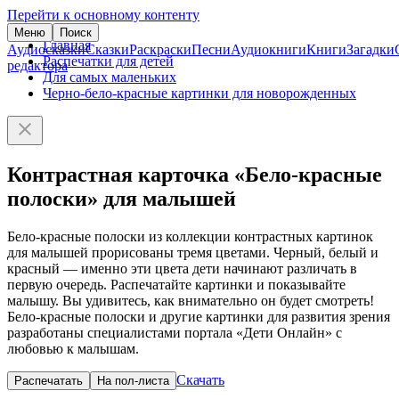
Перейти к основному контенту
Меню
Поиск
Главная
Аудиосказки
Сказки
Раскраски
Песни
Аудиокниги
Книги
Загадки
Распечатки для детей
редактора
Для самых маленьких
Черно-бело-красные картинки для новорожденных
Контрастная карточка «Бело-красные
полоски» для малышей
Бело-красные полоски из коллекции контрастных картинок
для малышей прорисованы тремя цветами. Черный, белый и
красный — именно эти цвета дети начинают различать в
первую очередь. Распечатайте картинки и показывайте
малышу. Вы удивитесь, как внимательно он будет смотреть!
Бело-красные полоски и другие картинки для развития зрения
разработаны специалистами портала «Дети Онлайн» с
любовью к малышам.
Скачать
Распечатать
На пол-листа