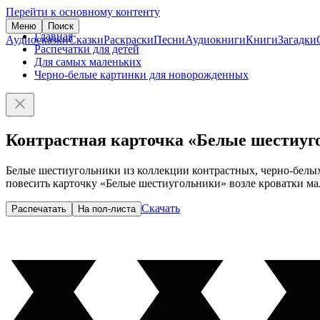
Перейти к основному контенту
Меню
Поиск
Главная
Аудиосказки
Сказки
Раскраски
Песни
Аудиокниги
Книги
Загадки
Распечатки для детей
Для самых маленьких
Черно-белые картинки для новорожденных
Контрастная карточка «Белые шестиуг
Белые шестиугольники из коллекции контрастных, черно-белы
повесить карточку «Белые шестиугольники» возле кроватки малы
Скачать
Распечатать
На пол-листа