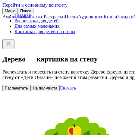
Перейти к основному контенту
Меню
Поиск
Главная
Аудиосказки
Сказки
Раскраски
Песни
Аудиокниги
Книги
Загадки
Распечатки для детей
Для самых маленьких
Картинки для детей на стены
Дерево — картинка на стену
Распечатать и повесить на стену карточку Дерево (яркую, цвет
стену от «Дети Онлайн» поможет в этом развитии. Дерево и др
Скачать
Распечатать
На пол-листа