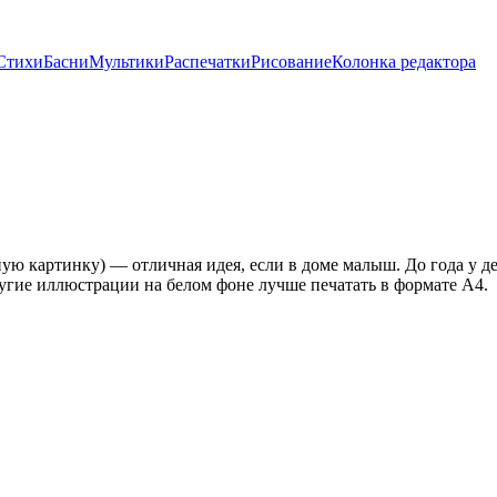
Стихи
Басни
Мультики
Распечатки
Рисование
Колонка редактора
ную картинку) — отличная идея, если в доме малыш. До года у де
угие иллюстрации на белом фоне лучше печатать в формате А4.