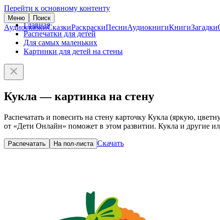
Перейти к основному контенту
Меню
Поиск
Главная
Аудиосказки
Сказки
Раскраски
Песни
Аудиокниги
Книги
Загадки
Распечатки для детей
Для самых маленьких
Картинки для детей на стены
Кукла — картинка на стену
Распечатать и повесить на стену карточку Кукла (яркую, цветн
от «Дети Онлайн» поможет в этом развитии. Кукла и другие и
Скачать
Распечатать
На пол-листа