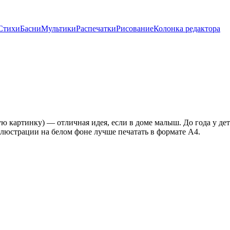
Стихи
Басни
Мультики
Распечатки
Рисование
Колонка редактора
ую картинку) — отличная идея, если в доме малыш. До года у дет
ллюстрации на белом фоне лучше печатать в формате А4.