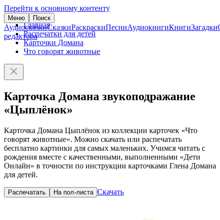
Перейти к основному контенту
Меню
Поиск
Главная
Аудиосказки
Сказки
Раскраски
Песни
Аудиокниги
Книги
Загадки
Распечатки для детей
редактора
Карточки Домана
Что говорят животные
Карточка Домана звукоподражание
«Цыплёнок»
Карточка Домана Цыплёнок из коллекции карточек «Что
говорят животные». Можно скачать или распечатать
бесплатно картинки для самых маленьких. Учимся читать с
рождения вместе с качественными, выполненными «Дети
Онлайн» в точности по инструкции карточками Глена Домана
для детей.
Скачать
Распечатать
На пол-листа