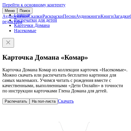
Перейти к основному контенту
Меню
Поиск
Главная
Аудиосказки
Сказки
Раскраски
Песни
Аудиокниги
Книги
Загадки
Распечатки для детей
редактора
Карточки Домана
Насекомые
Карточка Домана «Комар»
Карточка Домана Комар из коллекции карточек «Насекомые».
Можно скачать или распечатать бесплатно картинки для
самых маленьких. Учимся читать с рождения вместе с
качественными, выполненными «Дети Онлайн» в точности
по инструкции карточками Глена Домана для детей.
Скачать
Распечатать
На пол-листа