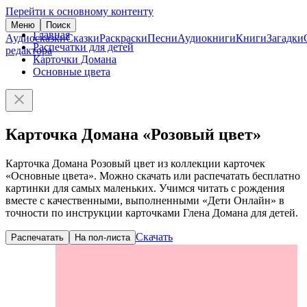
Перейти к основному контенту
Меню
Поиск
Главная
Аудиосказки
Сказки
Раскраски
Песни
Аудиокниги
Книги
Загадки
Распечатки для детей
редактора
Карточки Домана
Основные цвета
Карточка Домана «Розовый цвет»
Карточка Домана Розовый цвет из коллекции карточек
«Основные цвета». Можно скачать или распечатать бесплатно
картинки для самых маленьких. Учимся читать с рождения
вместе с качественными, выполненными «Дети Онлайн» в
точности по инструкции карточками Глена Домана для детей.
Скачать
Распечатать
На пол-листа