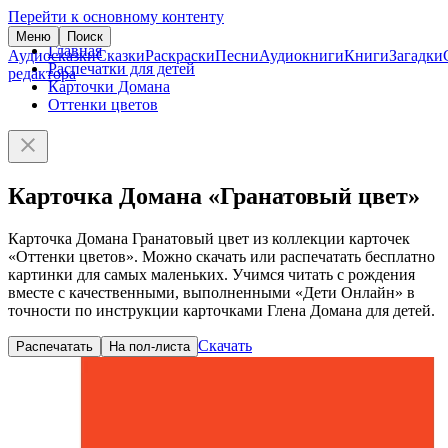
Перейти к основному контенту
Меню
Поиск
Главная
Аудиосказки
Сказки
Раскраски
Песни
Аудиокниги
Книги
Загадки
Распечатки для детей
редактора
Карточки Домана
Оттенки цветов
Карточка Домана «Гранатовый цвет»
Карточка Домана Гранатовый цвет из коллекции карточек
«Оттенки цветов». Можно скачать или распечатать бесплатно
картинки для самых маленьких. Учимся читать с рождения
вместе с качественными, выполненными «Дети Онлайн» в
точности по инструкции карточками Глена Домана для детей.
Скачать
Распечатать
На пол-листа