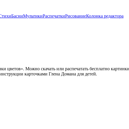
Стихи
Басни
Мультики
Распечатки
Рисование
Колонка редактора
ки цветов». Можно скачать или распечатать бесплатно картинки
нструкции карточками Глена Домана для детей.