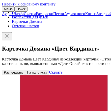
Перейти к основному контенту
Меню
Поиск
Главная
Аудиосказки
Сказки
Раскраски
Песни
Аудиокниги
Книги
Загадки
Распечатки для детей
Карточки Домана
Оттенки цветов
Карточка Домана «Цвет Кардинал»
Карточка Домана Цвет Кардинал из коллекции карточек «Оттен
качественными, выполненными «Дети Онлайн» в точности по и
Скачать
Распечатать
На пол-листа