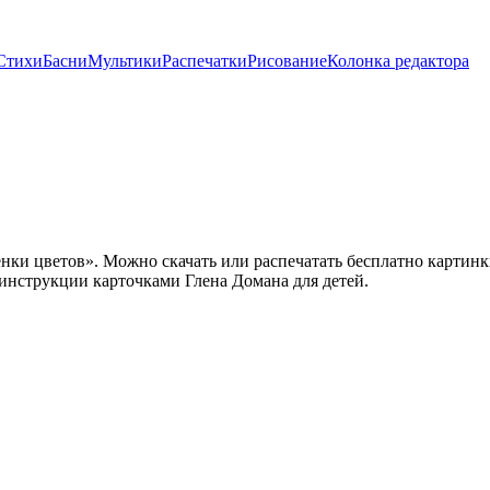
Стихи
Басни
Мультики
Распечатки
Рисование
Колонка редактора
ки цветов». Можно скачать или распечатать бесплатно картинки
нструкции карточками Глена Домана для детей.