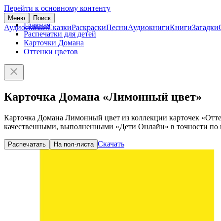
Перейти к основному контенту
Меню
Поиск
Главная
Аудиосказки
Сказки
Раскраски
Песни
Аудиокниги
Книги
Загадки
Распечатки для детей
Карточки Домана
Оттенки цветов
Карточка Домана «Лимонный цвет»
Карточка Домана Лимонный цвет из коллекции карточек «Оттен
качественными, выполненными «Дети Онлайн» в точности по и
Скачать
Распечатать
На пол-листа