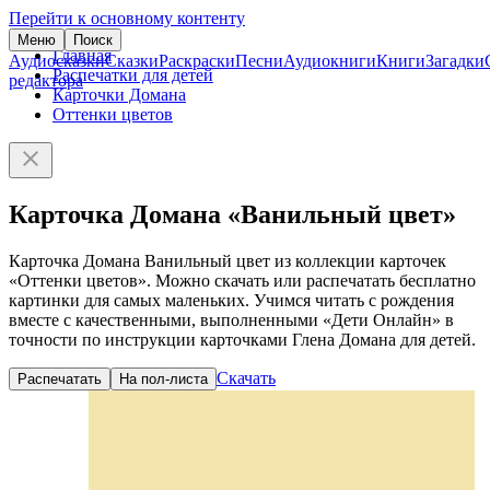
Перейти к основному контенту
Меню
Поиск
Главная
Аудиосказки
Сказки
Раскраски
Песни
Аудиокниги
Книги
Загадки
Распечатки для детей
редактора
Карточки Домана
Оттенки цветов
Карточка Домана «Ванильный цвет»
Карточка Домана Ванильный цвет из коллекции карточек
«Оттенки цветов». Можно скачать или распечатать бесплатно
картинки для самых маленьких. Учимся читать с рождения
вместе с качественными, выполненными «Дети Онлайн» в
точности по инструкции карточками Глена Домана для детей.
Скачать
Распечатать
На пол-листа