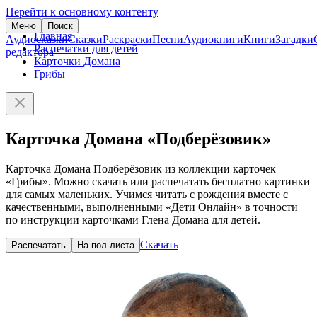
Перейти к основному контенту
Меню
Поиск
Главная
Аудиосказки
Сказки
Раскраски
Песни
Аудиокниги
Книги
Загадки
Распечатки для детей
редактора
Карточки Домана
Грибы
Карточка Домана «Подберёзовик»
Карточка Домана Подберёзовик из коллекции карточек
«Грибы». Можно скачать или распечатать бесплатно картинки
для самых маленьких. Учимся читать с рождения вместе с
качественными, выполненными «Дети Онлайн» в точности
по инструкции карточками Глена Домана для детей.
Скачать
Распечатать
На пол-листа