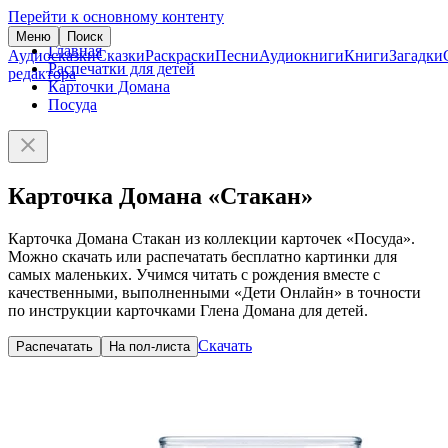
Перейти к основному контенту
Меню
Поиск
Главная
Аудиосказки
Сказки
Раскраски
Песни
Аудиокниги
Книги
Загадки
Распечатки для детей
редактора
Карточки Домана
Посуда
Карточка Домана «Стакан»
Карточка Домана Стакан из коллекции карточек «Посуда».
Можно скачать или распечатать бесплатно картинки для
самых маленьких. Учимся читать с рождения вместе с
качественными, выполненными «Дети Онлайн» в точности
по инструкции карточками Глена Домана для детей.
Скачать
Распечатать
На пол-листа