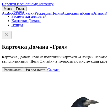
Перейти к основному контенту
Меню
Поиск
Главная
Аудиосказки
Сказки
Раскраски
Песни
Аудиокниги
Книги
Загадки
Распечатки для детей
Карточки Домана
Птицы
Карточка Домана «Грач»
Карточка Домана Грач из коллекции карточек «Птицы». Можно 
выполненными «Дети Онлайн» в точности по инструкции карто
Скачать
Распечатать
На пол-листа