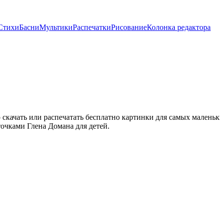
Стихи
Басни
Мультики
Распечатки
Рисование
Колонка редактора
скачать или распечатать бесплатно картинки для самых маленьк
чками Глена Домана для детей.