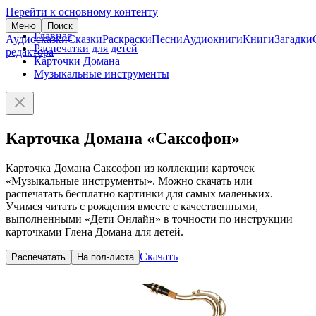
Перейти к основному контенту
Меню
Поиск
Главная
Аудиосказки
Сказки
Раскраски
Песни
Аудиокниги
Книги
Загадки
Распечатки для детей
редактора
Карточки Домана
Музыкальные инструменты
Карточка Домана «Саксофон»
Карточка Домана Саксофон из коллекции карточек
«Музыкальные инструменты». Можно скачать или
распечатать бесплатно картинки для самых маленьких.
Учимся читать с рождения вместе с качественными,
выполненными «Дети Онлайн» в точности по инструкции
карточками Глена Домана для детей.
Скачать
Распечатать
На пол-листа