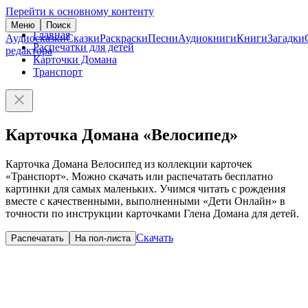
Перейти к основному контенту
Меню
Поиск
Главная
Аудиосказки
Сказки
Раскраски
Песни
Аудиокниги
Книги
Загадки
Распечатки для детей
редактора
Карточки Домана
Транспорт
Карточка Домана «Велосипед»
Карточка Домана Велосипед из коллекции карточек
«Транспорт». Можно скачать или распечатать бесплатно
картинки для самых маленьких. Учимся читать с рождения
вместе с качественными, выполненными «Дети Онлайн» в
точности по инструкции карточками Глена Домана для детей.
Скачать
Распечатать
На пол-листа