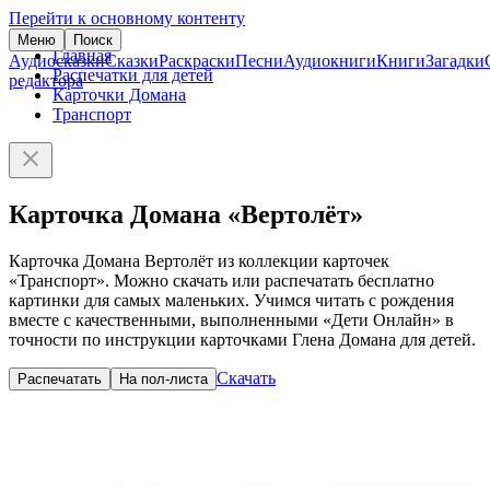
Перейти к основному контенту
Меню
Поиск
Главная
Аудиосказки
Сказки
Раскраски
Песни
Аудиокниги
Книги
Загадки
Распечатки для детей
редактора
Карточки Домана
Транспорт
Карточка Домана «Вертолёт»
Карточка Домана Вертолёт из коллекции карточек
«Транспорт». Можно скачать или распечатать бесплатно
картинки для самых маленьких. Учимся читать с рождения
вместе с качественными, выполненными «Дети Онлайн» в
точности по инструкции карточками Глена Домана для детей.
Скачать
Распечатать
На пол-листа