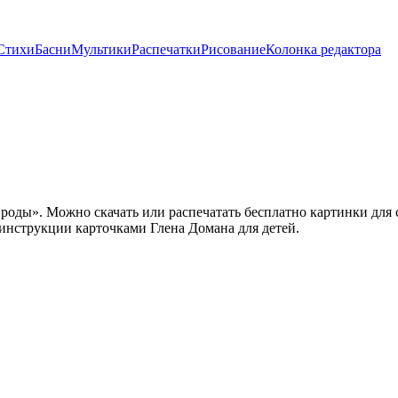
Стихи
Басни
Мультики
Распечатки
Рисование
Колонка редактора
оды». Можно скачать или распечатать бесплатно картинки для 
нструкции карточками Глена Домана для детей.