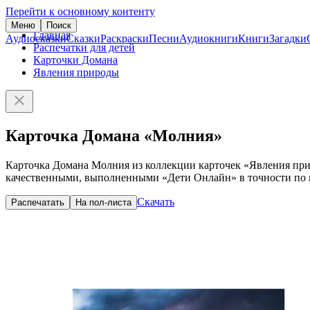
Перейти к основному контенту
Меню
Поиск
Главная
Аудиосказки
Сказки
Раскраски
Песни
Аудиокниги
Книги
Загадки
Распечатки для детей
Карточки Домана
Явления природы
Карточка Домана «Молния»
Карточка Домана Молния из коллекции карточек «Явления прир
качественными, выполненными «Дети Онлайн» в точности по и
Скачать
Распечатать
На пол-листа