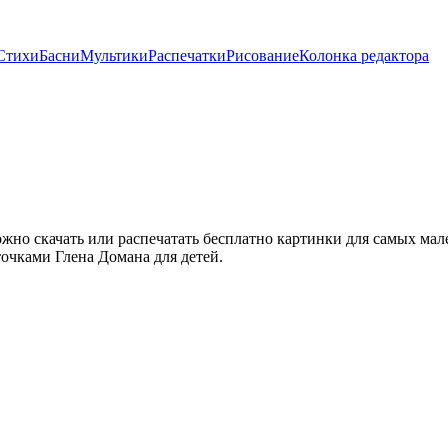
Стихи
Басни
Мультики
Распечатки
Рисование
Колонка редактора
но скачать или распечатать бесплатно картинки для самых мале
чками Глена Домана для детей.