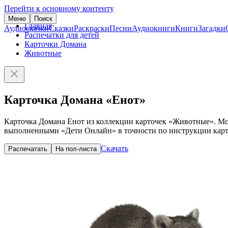
Перейти к основному контенту
Меню
Поиск
Главная
Аудиосказки
Сказки
Раскраски
Песни
Аудиокниги
Книги
Загадки
Распечатки для детей
Карточки Домана
Животные
Карточка Домана «Енот»
Карточка Домана Енот из коллекции карточек «Животные». Мож
выполненными «Дети Онлайн» в точности по инструкции карто
Скачать
Распечатать
На пол-листа