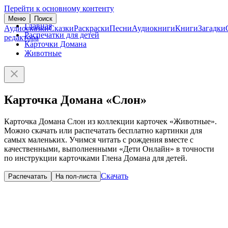
Перейти к основному контенту
Меню
Поиск
Главная
Аудиосказки
Сказки
Раскраски
Песни
Аудиокниги
Книги
Загадки
Распечатки для детей
редактора
Карточки Домана
Животные
Карточка Домана «Слон»
Карточка Домана Слон из коллекции карточек «Животные».
Можно скачать или распечатать бесплатно картинки для
самых маленьких. Учимся читать с рождения вместе с
качественными, выполненными «Дети Онлайн» в точности
по инструкции карточками Глена Домана для детей.
Скачать
Распечатать
На пол-листа