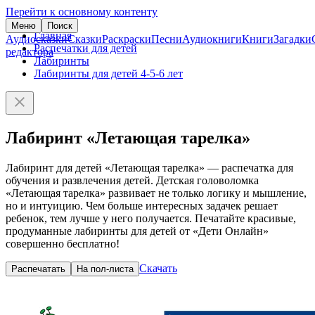
Перейти к основному контенту
Меню
Поиск
Главная
Аудиосказки
Сказки
Раскраски
Песни
Аудиокниги
Книги
Загадки
Распечатки для детей
редактора
Лабиринты
Лабиринты для детей 4-5-6 лет
Лабиринт «Летающая тарелка»
Лабиринт для детей «Летающая тарелка» — распечатка для
обучения и развлечения детей. Детская головоломка
«Летающая тарелка» развивает не только логику и мышление,
но и интуицию. Чем больше интересных задачек решает
ребенок, тем лучше у него получается. Печатайте красивые,
продуманные лабиринты для детей от «Дети Онлайн»
совершенно бесплатно!
Скачать
Распечатать
На пол-листа