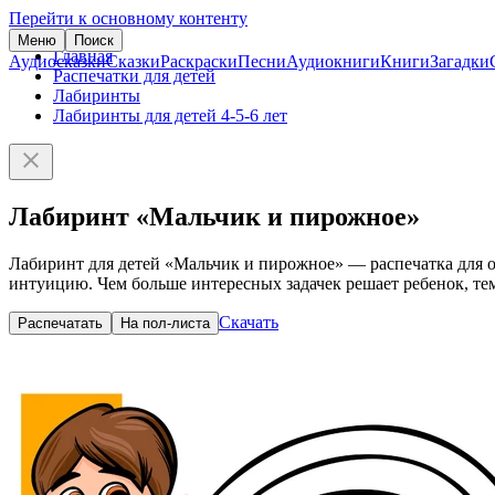
Перейти к основному контенту
Меню
Поиск
Главная
Аудиосказки
Сказки
Раскраски
Песни
Аудиокниги
Книги
Загадки
Распечатки для детей
Лабиринты
Лабиринты для детей 4-5-6 лет
Лабиринт «Мальчик и пирожное»
Лабиринт для детей «Мальчик и пирожное» — распечатка для о
интуицию. Чем больше интересных задачек решает ребенок, те
Скачать
Распечатать
На пол-листа