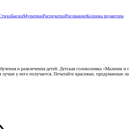
Стихи
Басни
Мультики
Распечатки
Рисование
Колонка редактора
бучения и развлечения детей. Детская головоломка «Мальчик и 
м лучше у него получается. Печатайте красивые, продуманные л