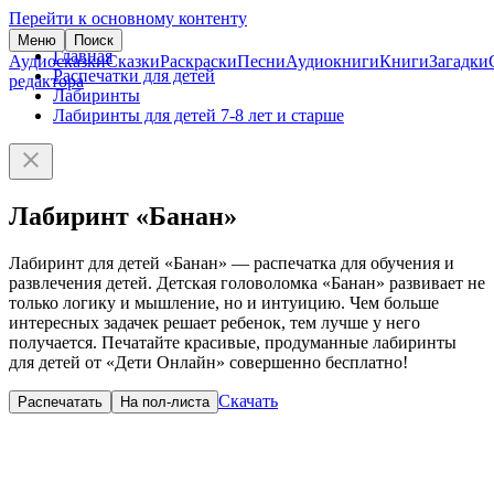
Перейти к основному контенту
Меню
Поиск
Главная
Аудиосказки
Сказки
Раскраски
Песни
Аудиокниги
Книги
Загадки
Распечатки для детей
редактора
Лабиринты
Лабиринты для детей 7-8 лет и старше
Лабиринт «Банан»
Лабиринт для детей «Банан» — распечатка для обучения и
развлечения детей. Детская головоломка «Банан» развивает не
только логику и мышление, но и интуицию. Чем больше
интересных задачек решает ребенок, тем лучше у него
получается. Печатайте красивые, продуманные лабиринты
для детей от «Дети Онлайн» совершенно бесплатно!
Скачать
Распечатать
На пол-листа