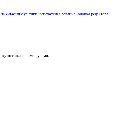
Стихи
Басни
Мультики
Распечатки
Рисование
Колонка редактора
аску козлика своими руками.