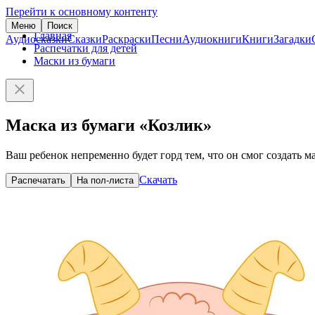
Перейти к основному контенту
Меню
Поиск
Главная
Аудиосказки
Сказки
Раскраски
Песни
Аудиокниги
Книги
Загадки
Распечатки для детей
Маски из бумаги
Маска из бумаги «Козлик»
Ваш ребенок непременно будет горд тем, что он смог создать м
Скачать
Распечатать
На пол-листа