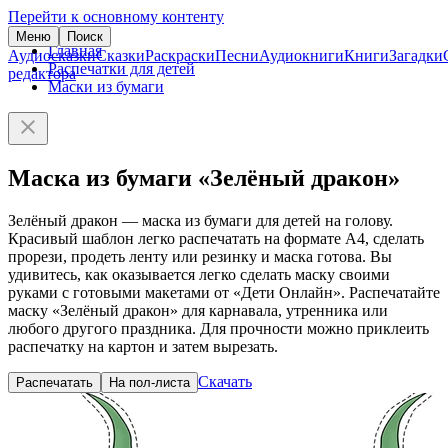
Перейти к основному контенту
Меню
Поиск
Главная
Аудиосказки
Сказки
Раскраски
Песни
Аудиокниги
Книги
Загадки
Распечатки для детей
редактора
Маски из бумаги
Маска из бумаги «Зелёный дракон»
Зелёный дракон — маска из бумаги для детей на голову.
Красивый шаблон легко распечатать на формате А4, сделать
прорези, продеть ленту или резинку и маска готова. Вы
удивитесь, как оказывается легко сделать маску своими
руками с готовыми макетами от «Дети Онлайн». Распечатайте
маску «Зелёный дракон» для карнавала, утренника или
любого другого праздника. Для прочности можно приклеить
распечатку на картон и затем вырезать.
Скачать
Распечатать
На пол-листа