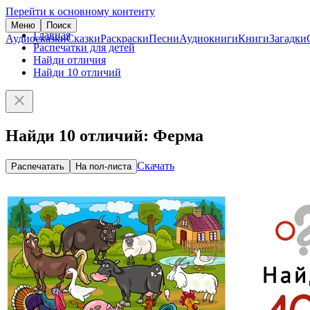
Перейти к основному контенту
Меню
Поиск
Главная
Аудиосказки
Сказки
Раскраски
Песни
Аудиокниги
Книги
Загадки
Распечатки для детей
Найди отличия
Найди 10 отличий
Найди 10 отличий: Ферма
Скачать
Распечатать
На пол-листа