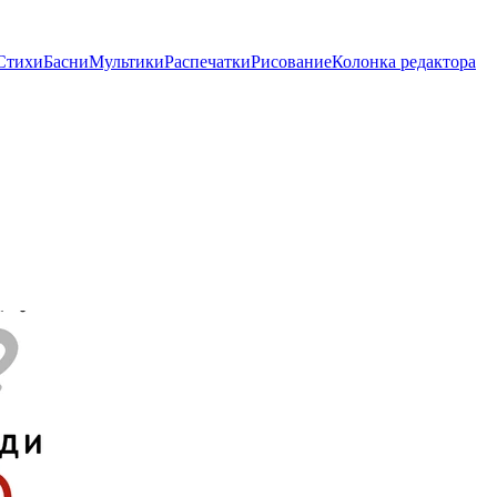
Стихи
Басни
Мультики
Распечатки
Рисование
Колонка редактора