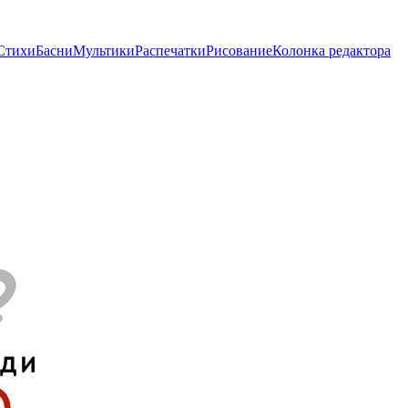
Стихи
Басни
Мультики
Распечатки
Рисование
Колонка редактора