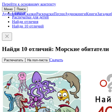
Перейти к основному контенту
Меню
Поиск
Главная
Аудиосказки
Сказки
Раскраски
Песни
Аудиокниги
Книги
Загадки
Распечатки для детей
Найди отличия
Найди 10 отличий
Найди 10 отличий: Морские обитатели
Скачать
Распечатать
На пол-листа