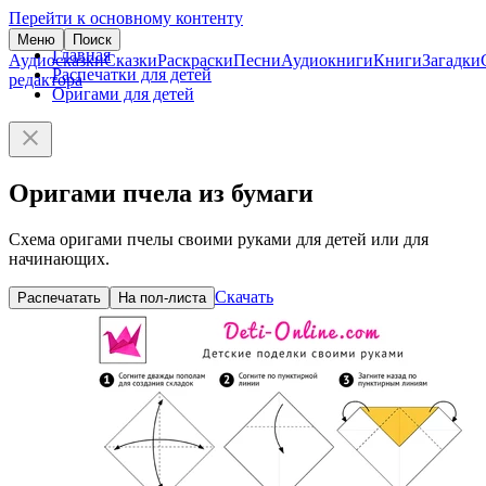
Перейти к основному контенту
Меню
Поиск
Главная
Аудиосказки
Сказки
Раскраски
Песни
Аудиокниги
Книги
Загадки
Распечатки для детей
редактора
Оригами для детей
Оригами пчела из бумаги
Схема оригами пчелы своими руками для детей или для
начинающих.
Скачать
Распечатать
На пол-листа