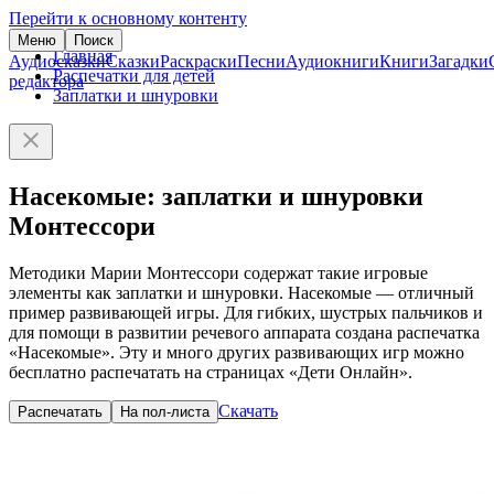
Перейти к основному контенту
Меню
Поиск
Главная
Аудиосказки
Сказки
Раскраски
Песни
Аудиокниги
Книги
Загадки
Распечатки для детей
редактора
Заплатки и шнуровки
Насекомые: заплатки и шнуровки
Монтессори
Методики Марии Монтессори содержат такие игровые
элементы как заплатки и шнуровки. Насекомые — отличный
пример развивающей игры. Для гибких, шустрых пальчиков и
для помощи в развитии речевого аппарата создана распечатка
«Насекомые». Эту и много других развивающих игр можно
бесплатно распечатать на страницах «Дети Онлайн».
Скачать
Распечатать
На пол-листа